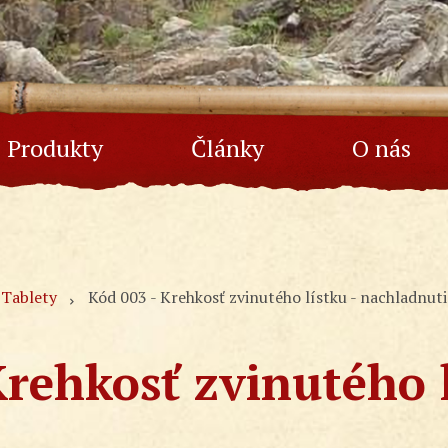
Produkty
Články
O nás
Tablety
Kód 003 - Krehkosť zvinutého lístku - nachladnuti
rehkosť zvinutého 