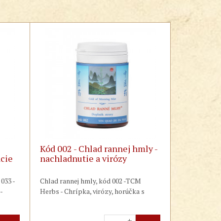
Kód 002 - Chlad rannej hmly -
acie
nachladnutie a virózy
033 -
Chlad rannej hmly, kód 002 -TCM
-
Herbs - Chrípka, virózy, horúčka s
 na
bolesťami hrdla, slnečná žihľavka,
v krku
akútne alergické stavy - Tradičná
+