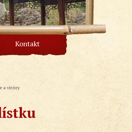
Kontakt
e a virózy
lístku