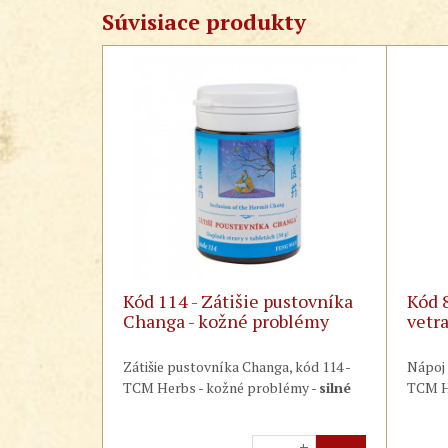
Súvisiace produkty
Kód 114 - Zátišie pustovníka
Kód 
Changa - kožné problémy
vetr
Zátišie pustovníka Changa, kód 114 -
Nápoj 
TCM Herbs - kožné problémy -
silné
TCM H
svrbenie, škrabanie a následné
viróza
zanesenie infekcie
so spomaleným
stred
+