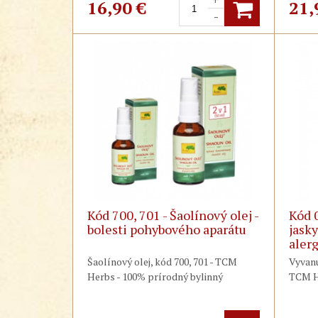
hojením kože - Tradičná čínska
atopi
16,90
€
21,
-
medicína.
nosa 
medicí
Kód 700, 701 - Šaolínový olej -
Kód 0
bolesti pohybového aparátu
jask
aler
Šaolínový olej, kód 700, 701 - TCM
Vyvanu
Herbs - 100% prírodný bylinný
TCM He
masážny olej proti bolesti
akútna
pohybového aparátu - utišuje bolesť,
nádch