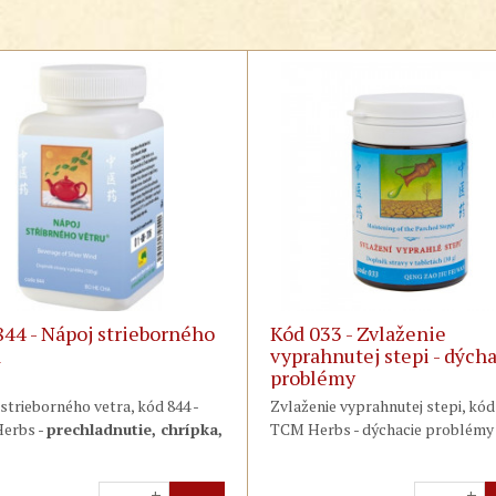
844 - Nápoj strieborného
Kód 033 - Zvlaženie
a
vyprahnutej stepi - dých
problémy
strieborného vetra, kód 844 -
Zvlaženie vyprahnutej stepi, kód 
erbs -
prechladnutie, chrípka,
TCM Herbs - dýchacie problémy 
, angína, zápal dutín, zápal
suchý kašel, dušnosť, pískanie
ného ucha
, svrbivý a pálivý
hrudi, upchatý nos, svrbenie 
+
+