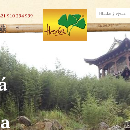
421 910 294 999
á
na