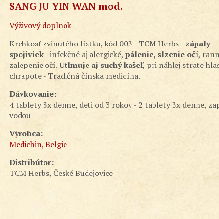
SANG JU YIN WAN mod.
Výživový doplnok
Krehkosť zvinutého lístku, kód 003 - TCM Herbs -
zápaly
spojiviek
- infekčné aj alergické,
pálenie, slzenie očí
, ran
zalepenie očí.
Utlmuje aj suchý kašeľ
, pri náhlej strate hla
chrapote - Tradičná čínska medicína.
Dávkovanie:
4 tablety 3x denne, deti od 3 rokov - 2 tablety 3x denne, zap
vodou
Výrobca:
Medichin, Belgie
Distribútor:
TCM Herbs, České Budejovice