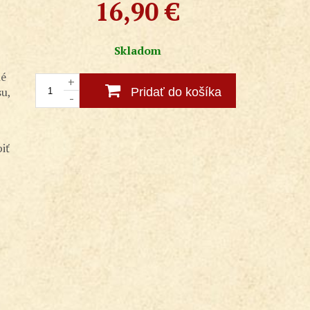
16,90
€
Skladom
né
+
su,
Pridať do košíka
-
iť