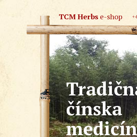
TCM Herbs
e-shop
+
Tradičn
čínska
medicí