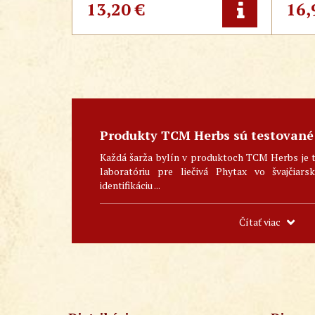
zmenšuje opuchy, regeneruje a relaxuje
peľov
13,20
€
16,
šľachy a svaly, ale aj na nádchu, kašeľ u
dutín 
malých detí - v 25 alebo 50 ml balení -
Tradičná čínska medicína.
Produkty TCM Herbs sú testované
Každá šarža bylín v produktoch TCM Herbs je 
laboratóriu pre liečivá Phytax vo švajčiar
identifikáciu ...
Čítať viac