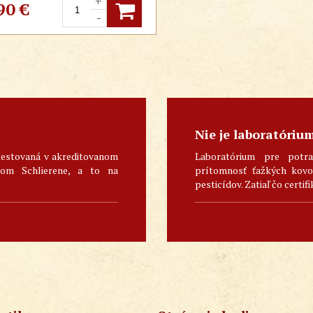
+
ej sezóne, zápal nosových
90
€
-
-
Tradičná čínska medicína.
Nie je laboratóriu
testovaná v akreditovanom
Laboratórium pre potra
skom Schlierene, a to na
prítomnosť ťažkých kovov
pesticídov. Zatiaľ čo certifi