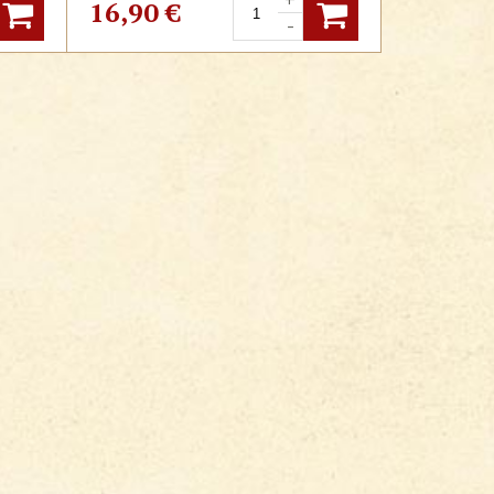
ivý
čínska medicína.
16,90
€
-
rgická