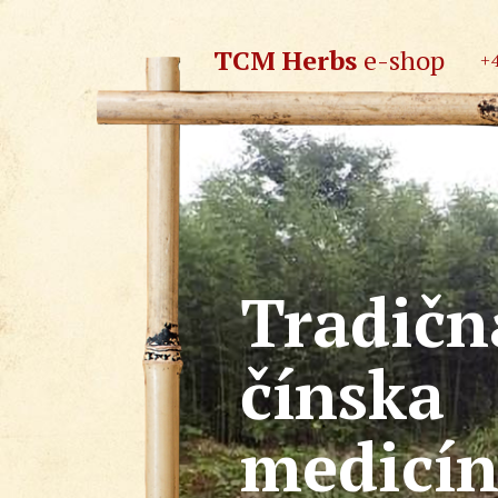
TCM Herbs
e-shop
+
Tradičn
čínska
medicí