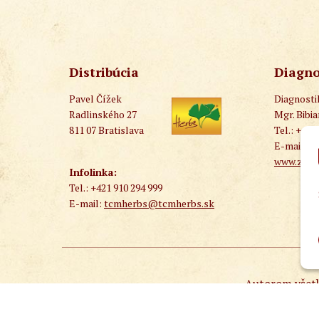
Distribúcia
Diagno
Pavel Čížek
Diagnost
Radlinského 27
Mgr. Bibi
811 07 Bratislava
Tel.: +421
E-mail:
t
www.zlaty
Infolinka:
Tel.: +421 910 294 999
E-mail:
tcmherbs@tcmherbs.sk
Autorom všetk
© TCMobchod 202