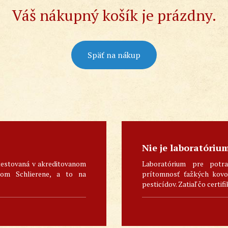
Váš nákupný košík je prázdny.
Späť na nákup
Nie je laboratóriu
testovaná v akreditovanom
Laboratórium pre potra
skom Schlierene, a to na
prítomnosť ťažkých kovov
pesticídov. Zatiaľ čo certifi