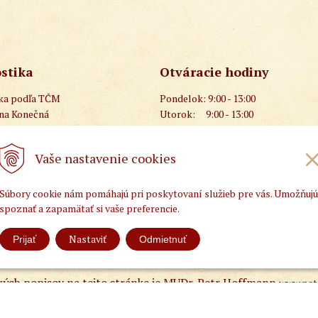
stika
Otváracie hodiny
ika podľa TČM
Pondelok:
9:00 - 13:00
ana Konečná
Utorok:
9:00 - 13:00
 948 190 660
Streda:
9:00 - 13:00
cmzlatystred@gmail.com
Štvrtok:
9:00 - 13:00
Vaše nastavenie cookies
stred.sk
Súbory cookie nám pomáhajú pri poskytovaní služieb pre vás. Umožňujú
spoznať a zapamätať si vaše preferencie.
Nastaviť
Prijať
Odmietnuť
ých popisov na tejto stránke je MUDr. Petr Hoffmann
www.pat
6 | UNIobchod •
,
spoloč
tvorba eshopu cez UNIobchod
webhosting