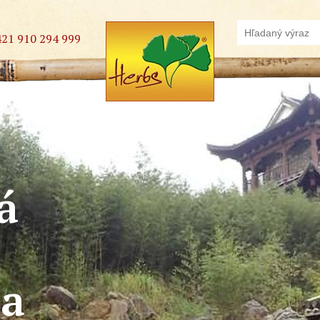
421 910 294 999
á
na