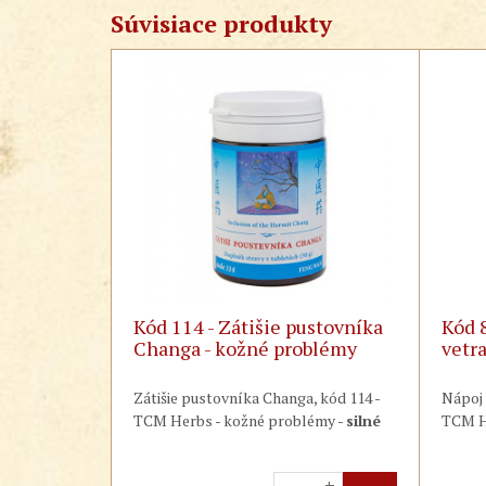
Súvisiace produkty
Kód 114 - Zátišie pustovníka
Kód 
Changa - kožné problémy
vetr
Zátišie pustovníka Changa, kód 114 -
Nápoj 
TCM Herbs - kožné problémy -
silné
TCM H
svrbenie, škrabanie a následné
viróza
zanesenie infekcie
so spomaleným
stred
+