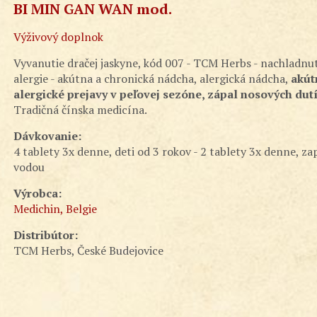
BI MIN GAN WAN mod.
Výživový doplnok
Vyvanutie dračej jaskyne, kód 007 - TCM Herbs - nachladnut
alergie - akútna a chronická nádcha, alergická nádcha,
akút
alergické prejavy v peľovej sezóne, zápal nosových dutí
Tradičná čínska medicína.
Dávkovanie:
4 tablety 3x denne, deti od 3 rokov - 2 tablety 3x denne, zap
vodou
Výrobca:
Medichin, Belgie
Distribútor:
TCM Herbs, České Budejovice