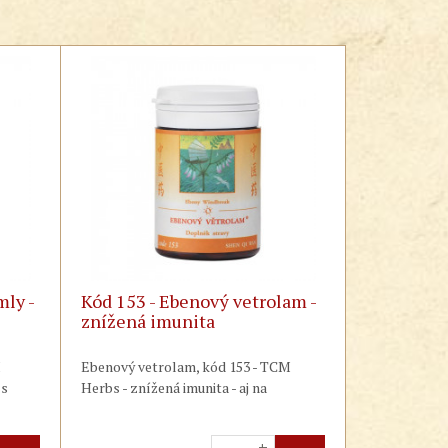
mly -
Kód 153 - Ebenový vetrolam -
znížená imunita
M
Ebenový vetrolam, kód 153 - TCM
 s
Herbs - znížená imunita - aj na
a,
prevenciu a liečbu
častých infekčných
á
a alergických ochorení, na
+