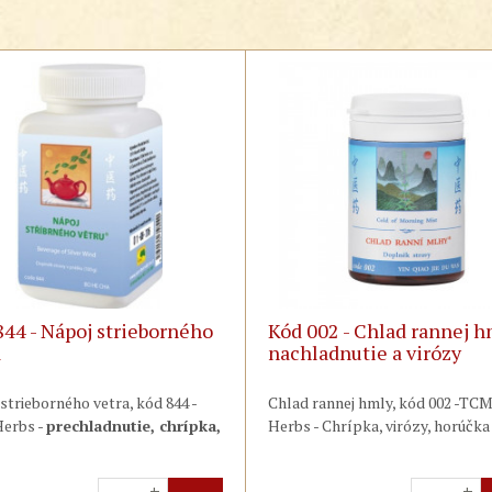
844 - Nápoj strieborného
Kód 002 - Chlad rannej h
a
nachladnutie a virózy
strieborného vetra, kód 844 -
Chlad rannej hmly, kód 002 -TC
erbs -
prechladnutie, chrípka,
Herbs - Chrípka, virózy, horúčka
, angína, zápal dutín, zápal
bolesťami hrdla, slnečná žihľavk
ného ucha
, svrbivý a pálivý
akútne alergické stavy - Tradičn
+
+