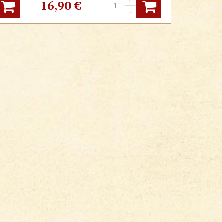
posilnenie celkovej
16,90
€
-
obranyschopnosti a imunity
organizmu -
Tradičná čínska
medicína