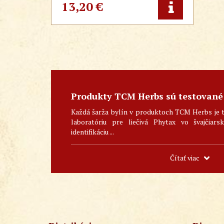
zmenšuje opuchy, regeneruje a relaxuje
13,20
€
šľachy a svaly, ale aj na nádchu, kašeľ u
malých detí - v 25 alebo 50 ml balení -
Tradičná čínska medicína.
Produkty TCM Herbs sú testované
Každá šarža bylín v produktoch TCM Herbs je 
laboratóriu pre liečivá Phytax vo švajčiar
identifikáciu ...
Čítať viac