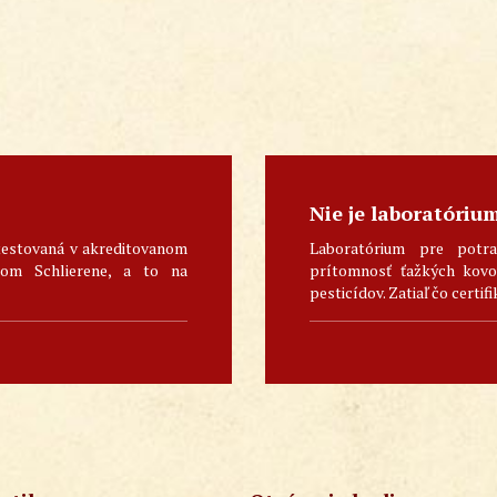
Nie je laboratóriu
testovaná v akreditovanom
Laboratórium pre potra
skom Schlierene, a to na
prítomnosť ťažkých kovov
pesticídov. Zatiaľ čo certifi