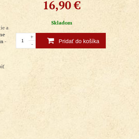
16,90
€
Skladom
ie a
ne
+
n -
Pridať do košíka
-
iť