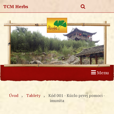
TCM Herbs
Menu
Úvod
Produkty
Články
O nás
Kontakt
Úvod
Tablety
Kód 001 - Kúzlo prvej pomoci -
imunita