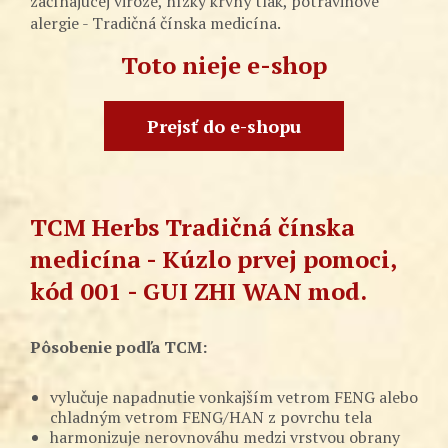
začínajúcej viróze, nízky krvný tlak, potravinové
alergie - Tradičná čínska medicína.
Toto nieje e-shop
Prejsť do e-shopu
TCM Herbs Tradičná čínska
medicína - Kúzlo prvej pomoci,
kód 001 - GUI ZHI WAN mod.
Pôsobenie podľa TCM:
vylučuje napadnutie vonkajším vetrom FENG alebo
chladným vetrom FENG/HAN z povrchu tela
harmonizuje nerovnováhu medzi vrstvou obrany