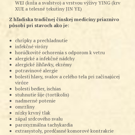
WEI (koža a svalstvo) a vrstvou výživy YING (krv
XUE a telesné tekutiny JIN YE)
Z hľadiska tradičnej čínskej medicíny priaznivo
pôsobí pri stavoch ako je:
chrípky a prechladnutie
infekčné virózy
horúčkovité ochorenia s odporom k vetru
alergické a infekčné nádchy
alergické žihľavky, ekzémy
potravinové alergie
bolesti hlavy, svalov a celého tela pri začínajúcej
viróze
bolesti bedier, ischias
stuhnutie šije (tortikolis)
nadmerné potenie
omrzliny
nízky krvný tlak
zápal srdcového svalu
paroxyzmálna tachykardia
extrasystoly, predčasné komorové kontrakcie