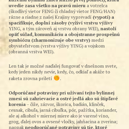
uvedie zasa všetko na pravú mieru
a votrelca
(škodlivý vietor FENG či chladný vietor FENG/HAN)
rázne a riadne z našej Krajiny vyprevadí
(vypotí) a
spacifikuje, doplní zásoby (vyživí vrstvu výživy
YING, a tým zároveň aj vrstvu obrany WEI),
nastolí
opäť súlad, komunikáciu a obojstranne prospešnú
symbiózu (zharmonizuje obe vrstvy)
medzi
obyvateľstvom (vrstva výživy YING) a vojskom
(obranná vrstva WEI).
Len tak je možné naďalej fungovať v dnešnom svete,
kedy jeden nikdy nevie, kedy, čo, odkiaľ a akáže to
raketa zrovna priletí
.
Odporúčané potraviny pri užívaní tejto bylinnej
zmesi sú zahrievacie a ostré jedlá ako sú štipľavé
korenia
– čiže, zázvor, škorica, badián, klinček,
cesnak, cibuľa, jarná cibuľka, pór, pažítka, koriander,
ale aj alkohol v miernej miere ako je varené víno,
grog, ďalej ovos a ovsené vločky, jahňacina a zverina;
naopak
neodporúčané potraviny sú tie, ktoré