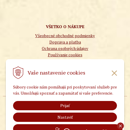
VŠETKO O NÁKUPE
Všeobecné obchodné podmienky
Doprava a platba
Ochrana osobných údajov
Používanie cookies
Vaše nastavenie cookies
Súbory cookie nám pomáhajú pri poskytovaní služieb pre
vás. Umožňujú spoznať a zapamätať si vaše preferencie.
Prijať
Autorom všetkých popisov na tejto stránke je MUDr.
Petr Hoffmann
www.patentnimedicina.cz
Nastaviť
© TCMobchod 2026 | UNIobchod •
tvorba eshopu cez
,
spoločnosti
UNIobchod
webhosting
WEBYGROUP
Odmietnuť