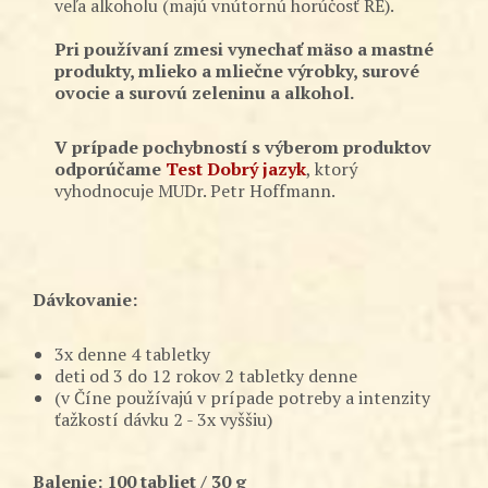
veľa alkoholu (majú vnútornú horúčosť RE).
Pri používaní zmesi vynechať mäso a mastné
produkty, mlieko a mliečne výrobky, surové
ovocie a surovú zeleninu a alkohol.
V prípade pochybností s výberom produktov
odporúčame
Test Dobrý jazyk
, ktorý
vyhodnocuje MUDr. Petr Hoffmann.
Dávkovanie:
3x denne 4 tabletky
deti od 3 do 12 rokov 2 tabletky denne
(v Číne používajú v prípade potreby a intenzity
ťažkostí dávku 2 - 3x vyššiu)
Balenie: 100 tabliet / 30 g