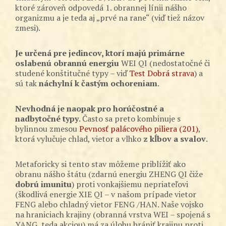
ktoré zároveň odpovedá 1. obrannej línii nášho
organizmu a je teda aj „prvé na rane“ (viď tiež názov
zmesi).
Je určená pre jedincov, ktorí majú primárne
oslabenú obrannú energiu
WEI QI (nedostatočné či
studené konštitučné typy – viď
Test Dobrá strava
) a
sú tak
náchylní k častým ochoreniam
.
Nevhodná je naopak pro horúčostné a
nadbytočné typy
. Často sa preto kombinuje s
bylinnou zmesou
Pevnosť palácového piliera (201)
,
ktorá vylučuje chlad, vietor a vlhko
z kĺbov a svalov
.
Metaforicky si tento stav môžeme priblížiť ako
obranu nášho štátu (zdarnú energiu ZHENG QI čiže
dobrú imunitu
) proti vonkajšiemu nepriateľovi
(škodlivá energie XIE QI – v našom prípade vietor
FENG alebo chladný vietor FENG /HAN. Naše vojsko
na hraniciach krajiny (obranná vrstva WEI – spojená s
YANG, teda akciou) má za úlohu brániť krajinu proti