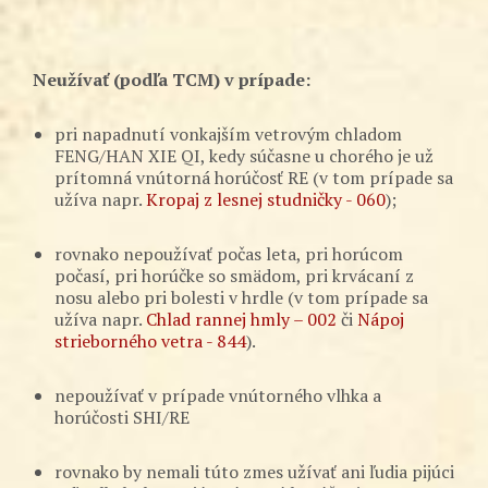
Neužívať (podľa TCM) v prípade:
pri napadnutí vonkajším vetrovým chladom
FENG/HAN XIE QI, kedy súčasne u chorého je už
prítomná vnútorná horúčosť RE (v tom prípade sa
užíva napr.
Kropaj z lesnej studničky - 060
);
rovnako nepoužívať počas leta, pri horúcom
počasí, pri horúčke so smädom, pri krvácaní z
nosu alebo pri bolesti v hrdle (v tom prípade sa
užíva napr.
Chlad rannej hmly – 002
či
Nápoj
strieborného vetra - 844
).
nepoužívať v prípade vnútorného vlhka a
horúčosti SHI/RE
rovnako by nemali túto zmes užívať ani ľudia pijúci