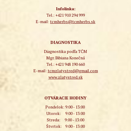
Infolinka:
Tel.: +421 910 294 999
E-mail:
tcmherbs@tcmherbs.sk
DIAGNOSTIKA
Diagnostika podľa TČM
Mgr. Bibiana Konečná
Tel.: +421 948 190 660
E-mail:
tcmzlatystred@gmail.com
www.zlatystred.sk
OTVÁRACIE HODINY
Pondelok:
9:00 - 13:00
Utorok:
9:00 - 13:00
Streda:
9:00 - 13:00
Štvrtok:
9:00 - 13:00