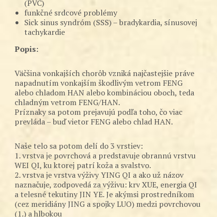
(PVC)
funkčné srdcové problémy
Sick sinus syndróm (SSS) – bradykardia, sínusovej
tachykardie
Popis:
Väčšina vonkajších chorôb vzniká najčastejšie práve
napadnutím vonkajším škodlivým vetrom FENG
alebo chladom HAN alebo kombináciou oboch, teda
chladným vetrom FENG/HAN.
Príznaky sa potom prejavujú podľa toho, čo viac
prevláda – buď vietor FENG alebo chlad HAN.
Naše telo sa potom delí do 3 vrstiev:
1. vrstva je povrchová a predstavuje obrannú vrstvu
WEI QI, ku ktorej patrí koža a svalstvo.
2. vrstva je vrstva výživy YING QI a ako už názov
naznačuje, zodpovedá za výživu: krv XUE, energia QI
a telesné tekutiny JIN YE. Je akýmsi prostredníkom
(cez meridiány JING a spojky LUO) medzi povrchovou
(1.) a hlbokou