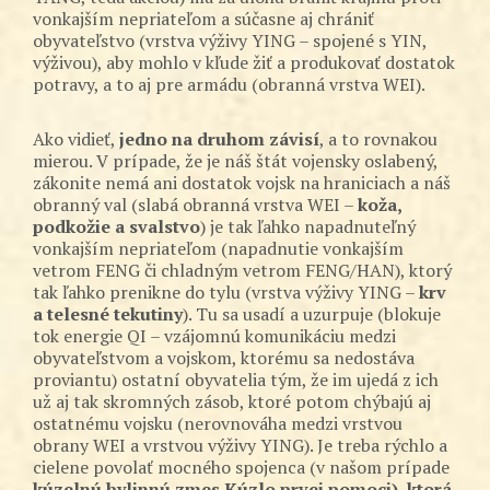
vonkajším nepriateľom a súčasne aj chrániť
obyvateľstvo (vrstva výživy YING – spojené s YIN,
výživou), aby mohlo v kľude žiť a produkovať dostatok
potravy, a to aj pre armádu (obranná vrstva WEI).
Ako vidieť,
jedno na druhom závisí
, a to rovnakou
mierou. V prípade, že je náš štát vojensky oslabený,
zákonite nemá ani dostatok vojsk na hraniciach a náš
obranný val (slabá obranná vrstva WEI –
koža,
podkožie a svalstvo
) je tak ľahko napadnuteľný
vonkajším nepriateľom (napadnutie vonkajším
vetrom FENG či chladným vetrom FENG/HAN), ktorý
tak ľahko prenikne do tylu (vrstva výživy YING –
krv
a telesné tekutiny
). Tu sa usadí a uzurpuje (blokuje
tok energie QI – vzájomnú komunikáciu medzi
obyvateľstvom a vojskom, ktorému sa nedostáva
proviantu) ostatní obyvatelia tým, že im ujedá z ich
už aj tak skromných zásob, ktoré potom chýbajú aj
ostatnému vojsku (nerovnováha medzi vrstvou
obrany WEI a vrstvou výživy YING). Je treba rýchlo a
cielene povolať mocného spojenca (v našom prípade
kúzelnú bylinnú zmes Kúzlo prvej pomoci), ktorá