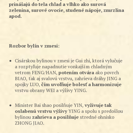
prinášajú do tela chlad a vlhko ako surová
zelenina, surové ovocie, studené nápoje, zmrzlina
apod.
Rozbor bylín v zmesi:
Cisárskou bylinou v zmesi je Gui zhi, ktorá vylučuje
a rozptyľuje napadnutie vonkajším chladným
vetrom FENG/HAN,
potením otvára
ako povrch
BIAO, tak aj svalovú vrstvu, zahrieva dráhy JING a
spojky LUO,
čím uvoľňuje bolesť a harmonizuje
vrstvu obrany WEI a výživy YING.
Minister Bai shao posilňuje YIN,
vyživuje tak
oslabenú vrstvu výživy
YING a spolu s predošlou
bylinou
zahrieva a posilňuje
stredné ohnisko
ZHONG JIAO.