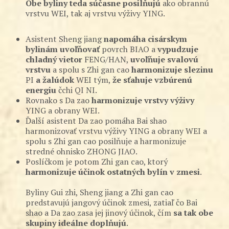
Obe byliny teda súčasne posilňujú
ako obrannú
vrstvu WEI, tak aj vrstvu výživy YING.
Asistent Sheng jiang
napomáha cisárskym
bylinám uvoľňovať
povrch BIAO a
vypudzuje
chladný vietor
FENG/HAN,
uvoľňuje svalovú
vrstvu
a spolu s Zhi gan cao
harmonizuje slezinu
PI
a žalúdok
WEI tým,
že sťahuje vzbúrenú
energiu
čchi QI NI.
Rovnako s Da zao
harmonizuje vrstvy výživy
YING a obrany WEI.
Ďalší asistent Da zao pomáha Bai shao
harmonizovať vrstvu výživy YING a obrany WEI a
spolu s Zhi gan cao posilňuje a harmonizuje
stredné ohnisko ZHONG JIAO.
Poslíčkom je potom Zhi gan cao, ktorý
harmonizuje účinok ostatných bylín v zmesi
.
Byliny Gui zhi, Sheng jiang a Zhi gan cao
predstavujú jangový účinok zmesi, zatiaľ čo Bai
shao a Da zao zasa jej jinový účinok, čím
sa tak obe
skupiny ideálne doplňujú
.