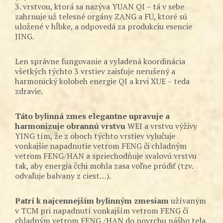
3. vrstvou, ktorá sa nazýva YUAN QI – tá v sebe
zahrnuje už telesné orgány ZANG a FU, ktoré sú
uložené v hĺbke, a odpovedá za produkciu esencie
JING.
Len správne fungovanie a vyladená koordinácia
všetkých týchto 3 vrstiev zaisťuje nerušený a
harmonický kolobeh energie QI a krvi XUE – teda
zdravie.
Táto bylinná zmes elegantne upravuje a
harmonizuje obrannú vrstvu
WEI a vrstvu výživy
YING tím, že z oboch týchto vrstiev vylučuje
vonkajšie napadnutie vetrom FENG či chladným
vetrom FENG/HAN a spriechodňuje svalovú vrstvu
tak, aby energia čchi mohla zasa voľne prúdiť (tzv.
odvaľuje balvany z ciest…).
Patrí k najcennejším bylinným zmesiam
užívaným
v TCM pri napadnutí vonkajším vetrom FENG či
chladným vetrom FENG /HAN do povrchu nášho tela,