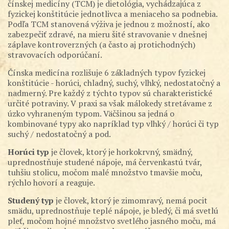
čínskej medicíny (TCM) je dietológia, vychádzajúca z
fyzickej konštitúcie jednotlivca a meniaceho sa podnebia.
Podľa TCM stanovená výživa je jednou z možností, ako
zabezpečiť zdravé, na mieru šité stravovanie v dnešnej
záplave kontroverzných (a často aj protichodných)
stravovacích odporúčaní.
Čínska medicína rozlišuje 6 základných typov fyzickej
konštitúcie - horúci, chladný, suchý, vlhký, nedostatočný a
nadmerný. Pre každý z týchto typov sú charakteristické
určité potraviny. V praxi sa však málokedy stretávame z
úzko vyhraneným typom. Väčšinou sa jedná o
kombinované typy ako napríklad typ vlhký / horúci či typ
suchý / nedostatočný a pod.
Horúci typ
je človek, ktorý je horkokrvný, smädný,
uprednostňuje studené nápoje, má červenkastú tvár,
tuhšiu stolicu, močom malé množstvo tmavšie moču,
rýchlo hovorí a reaguje.
Studený typ
je človek, ktorý je zimomravý, nemá pocit
smädu, uprednostňuje teplé nápoje, je bledý, či má svetlú
pleť, močom hojné množstvo svetlého jasného moču, má