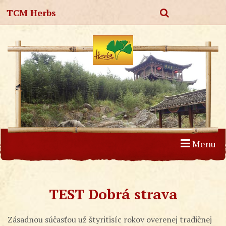
TCM Herbs
Menu
Úvod
Produkty
Články
O nás
Kontakt
TEST Dobrá strava
Zásadnou súčasťou už štyritisíc rokov overenej tradičnej