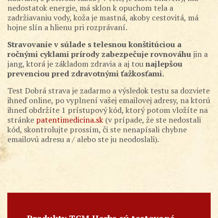
nedostatok energie, má sklon k opuchom tela a
zadržiavaniu vody, koža je mastná, akoby cestovitá, má
hojne slín a hlienu pri rozprávaní.
Stravovanie v súlade s telesnou konštitúciou a
ročnými cyklami prírody zabezpečuje rovnováhu
jin a
jang, ktorá je základom zdravia a aj tou
najlepšou
prevenciou pred zdravotnými ťažkosťami.
Test Dobrá strava je zadarmo a výsledok testu sa dozviete
ihneď online, po vyplnení vašej emailovej adresy, na ktorú
ihneď obdržíte 1 prístupový kód, ktorý potom vložíte na
stránke
patentimedicina.sk
(v prípade, že ste nedostali
kód, skontrolujte prossím, či ste nenapísali chybne
emailovú adresu a / alebo ste ju neodoslali).
Produkty TCM Herbs sú testované