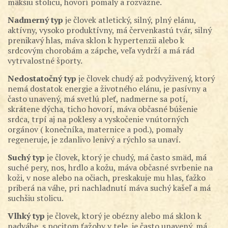
mäkšiu stolicu, hovorí pomaly a rozvážne.
Nadmerný typ
je človek atletický, silný, plný elánu,
aktívny, vysoko produktívny, má červenkastú tvár, silný
prenikavý hlas, máva sklon k hypertenzii alebo k
srdcovým chorobám a zápche, veľa vydrží a má rád
vytrvalostné športy.
Nedostatočný typ
je človek chudý až podvyživený, ktorý
nemá dostatok energie a životného elánu, je pasívny a
často unavený, má svetlú pleť, nadmerne sa potí,
skrátene dýcha, ticho hovorí, máva občasné búšenie
srdca, trpí aj na poklesy a vyskočenie vnútorných
orgánov ( konečníka, maternice a pod.), pomaly
regeneruje, je zdanlivo lenivý a rýchlo sa unaví.
Suchý typ
je človek, ktorý je chudý, má často smäd, má
suché pery, nos, hrdlo a kožu, máva občasné svrbenie na
koži, v nose alebo na očiach, preskakuje mu hlas, ťažko
priberá na váhe, pri nachladnutí máva suchý kašeľ a má
suchšiu stolicu.
Vlhký typ
je človek, ktorý je obézny alebo má sklon k
nadváhe, s pocitom ťažoby v tele, je často unavený, má