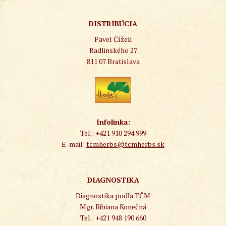
DISTRIBÚCIA
Pavel Čížek
Radlinského 27
811 07 Bratislava
Infolinka:
Tel.: +421 910 294 999
E-mail:
tcmherbs@tcmherbs.sk
DIAGNOSTIKA
Diagnostika podľa TČM
Mgr. Bibiana Konečná
Tel.: +421 948 190 660