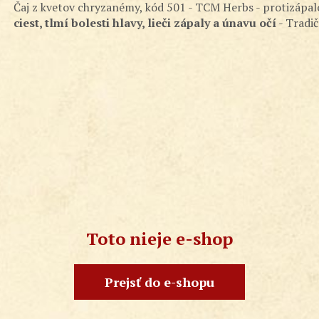
Čaj z kvetov chryzanémy, kód 501 - TCM Herbs - protizápal
ciest, tlmí bolesti hlavy, lieči zápaly a únavu očí
- Tradič
Toto nieje e-shop
Prejsť do e-shopu