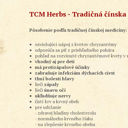
TCM Herbs - Tradičná čínsk
Pôsobenie podľa tradičnej čínskej medicíny:
osviežujúci nápoj z kvetov chryzantémy
odporúča sa piť z priehľadného pohára
pohľad na rozvinuté chryzantémové kvety v
vhodný aj pre deti
má protizápalové účinky
zabraňuje infekciám dýchacích ciest
tlmí bolesti hlavy
lieči
zápaly
lieči
únavu očí
ukľudňuje nervy
čistí krv a krvný obeh
pre udržanie
- zdravej hladiny cholesterolu
- normálneho krvného tlaku
- na zlepšenie krvného obehu