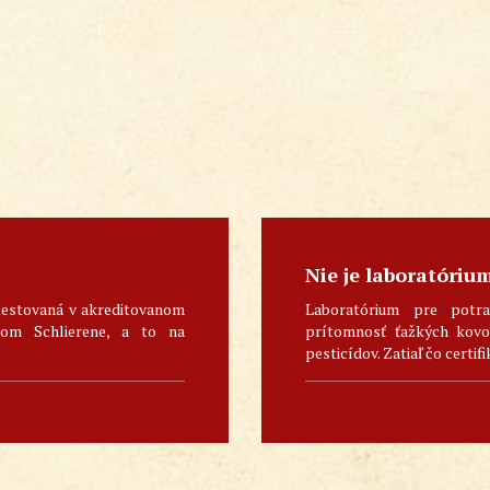
Nie je laboratóriu
testovaná v akreditovanom
Laboratórium pre potra
skom Schlierene, a to na
prítomnosť ťažkých kovov
pesticídov. Zatiaľ čo certifi