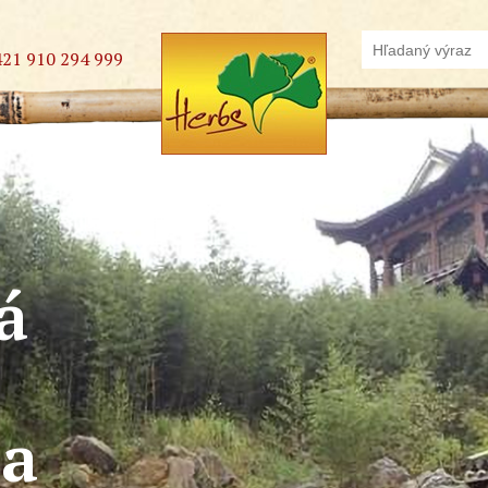
421 910 294 999
á
na