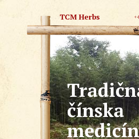
TCM Herbs
+
Tradičn
čínska
medicí