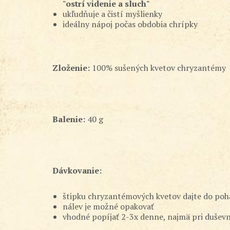
"ostrí videnie a sluch"
ukľudňuje a čistí myšlienky
ideálny nápoj počas obdobia chrípky
Zloženie:
100% sušených kvetov chryzantémy
Balenie:
40 g
Dávkovanie:
štipku chryzantémových kvetov dajte do poh
nálev je možné opakovať
vhodné popíjať 2-3x denne, najmä pri duševne