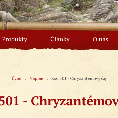
Produkty
Články
O nás
Úvod
Nápoje
Kód 501 - Chryzantémový čaj
501 - Chryzantémov