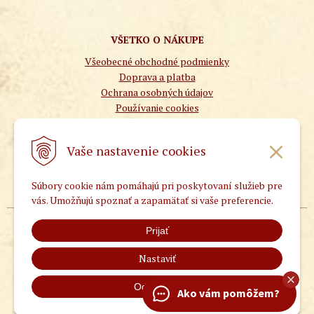
VŠETKO O NÁKUPE
Všeobecné obchodné podmienky
Doprava a platba
Ochrana osobných údajov
Používanie cookies
Vaše nastavenie cookies
Súbory cookie nám pomáhajú pri poskytovaní služieb pre
vás. Umožňujú spoznať a zapamätať si vaše preferencie.
Prijať
Autorom všetkých popisov na tejto stránke je MUDr.
Petr Hoffmann
www.patentnimedicina.cz
Nastaviť
© TCMobchod 2026 | UNIobchod •
tvorba eshopu cez
,
spoločnosti
UNIobchod
webhosting
WEBYGROUP
Odmietnuť
Ako vám pomôžem?