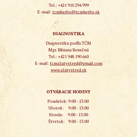
Tel.: +421 910 294 999
E-mail:
tcmherbs@tcmherbs.sk
DIAGNOSTIKA
Diagnostika podľa TČM
Mgr. Bibiana Konečná
Tel.: +421 948 190 660
E-mail:
tcmzlatystred@gmail.com
www.zlatystred.sk
OTVÁRACIE HODINY
Pondelok:
9:00 - 13:00
Utorok:
9:00 - 13:00
Streda:
9:00 - 13:00
Štvrtok:
9:00 - 13:00