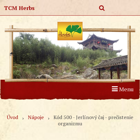
TCM Herbs
Menu
Úvod
Produkty
Články
O nás
Kontakt
Úvod
Nápoje
Kód 500 - Jerlínový čaj - prečistenie
organizmu