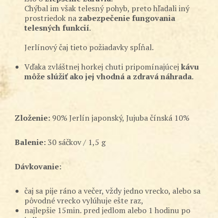
Chýbal im však telesný pohyb, preto hľadali iný
prostriedok na
zabezpečenie fungovania
telesných funkcií
.
Jerlínový čaj tieto požiadavky spĺňal.
Vďaka zvláštnej horkej chuti pripomínajúcej
kávu
môže slúžiť ako jej vhodná a zdravá náhrada
.
Zloženie:
90% Jerlín japonský, Jujuba čínská 10%
Balenie:
30 sáčkov / 1,5 g
Dávkovanie:
čaj sa pije ráno a večer, vždy jedno vrecko, alebo sa
pôvodné vrecko vylúhuje ešte raz,
najlepšie 15min. pred jedlom alebo 1 hodinu po