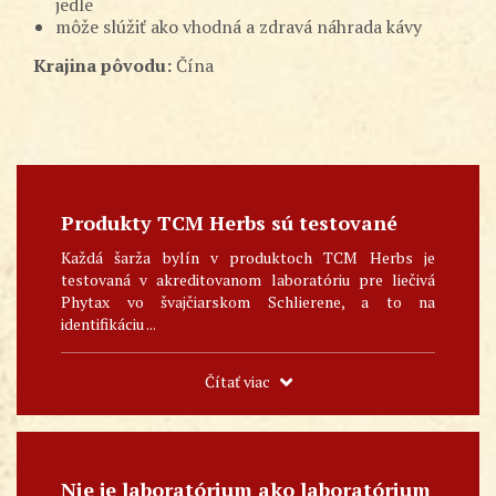
jedle
môže slúžiť ako vhodná a zdravá náhrada kávy
Krajina pôvodu:
Čína
Produkty TCM Herbs sú testované
Každá šarža bylín v produktoch TCM Herbs je
testovaná v akreditovanom laboratóriu pre liečivá
Phytax vo švajčiarskom Schlierene, a to na
identifikáciu ...
Čítať viac
Nie je laboratórium ako laboratórium