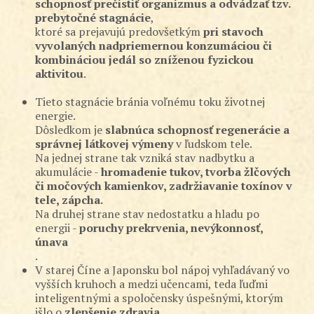
schopnosť prečistiť organizmus a odvádzať tzv.
prebytočné stagnácie
,
ktoré sa prejavujú predovšetkým
pri stavoch
vyvolaných nadpriemernou konzumáciou či
kombináciou jedál so zníženou fyzickou
aktivitou
.
Tieto stagnácie bránia voľnému toku životnej
energie.
Dôsledkom je
slabnúca schopnosť regenerácie a
správnej látkovej výmeny
v ľudskom tele.
Na jednej strane tak vzniká stav nadbytku a
akumulácie -
hromadenie tukov, tvorba žlčových
či močových kamienkov, zadržiavanie toxínov v
tele, zápcha.
Na druhej strane stav nedostatku a hladu po
energii -
poruchy prekrvenia, nevýkonnosť,
únava
.
V starej Číne a Japonsku bol nápoj vyhľadávaný vo
vyšších kruhoch a medzi učencami, teda ľuďmi
inteligentnými a spoločensky úspešnými, ktorým
išlo o
zlepšenie zdravia
.