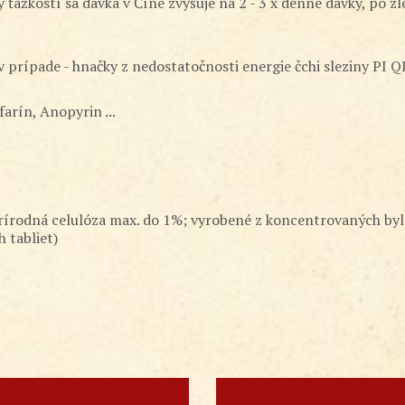
 ťažkostí sa dávka v Číne zvyšuje na 2 - 3 x denné dávky, po zle
v prípade - hnačky z nedostatočnosti energie čchi sleziny PI Q
farín, Anopyrin ...
rírodná celulóza max. do 1%; vyrobené z koncentrovaných bylín
 tabliet)