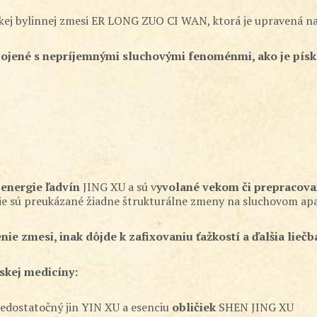
ínskej bylinnej zmesi ER LONG ZUO CI WAN, ktorá je upravená 
spojené s nepríjemnými sluchovými fenoménmi, ako je písk
 energie ľadvín
JING XU a sú v
yvolané vekom či prepracov
nie sú preukázané žiadne štrukturálne zmeny na sluchovom apa
ie zmesi, inak dôjde k zafixovaniu ťažkostí a ďalšia liečba
skej medicíny:
edostatočný jin YIN XU a esenciu
obličiek
SHEN JING XU