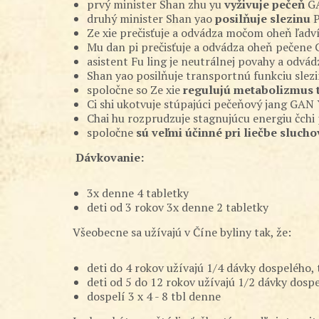
prvý minister Shan zhu yu
vyživuje pečeň
GA
druhý minister Shan yao
posilňuje slezinu
P
Ze xie prečisťuje a odvádza močom oheň ľadv
Mu dan pi prečisťuje a odvádza oheň pečene
asistent Fu ling je neutrálnej povahy a odvá
Shan yao posilňuje transportnú funkciu slezi
spoločne so Ze xie
regulujú metabolizmus 
Ci shi ukotvuje stúpajúci pečeňový jang GA
Chai hu rozprudzuje stagnujúcu energiu čch
spoločne
sú veľmi účinné pri liečbe sluch
Dávkovanie:
3x denne 4 tabletky
deti od 3 rokov 3x denne 2 tabletky
Všeobecne sa užívajú v Číne byliny tak, že:
deti do 4 rokov užívajú 1/4 dávky dospelého, tj
deti od 5 do 12 rokov užívajú 1/2 dávky dospelé
dospelí 3 x 4 - 8 tbl denne