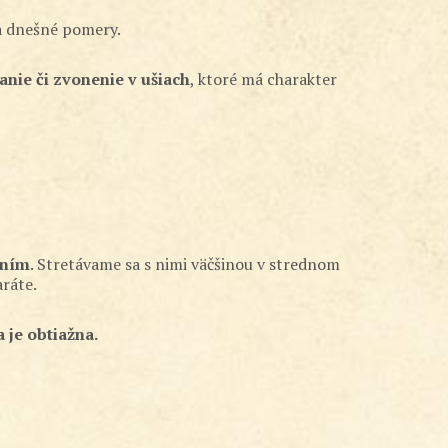
na dnešné pomery.
anie či zvonenie v ušiach
, ktoré má charakter
aním
. Stretávame sa s nimi väčšinou v strednom
ráte.
 je obtiažna.