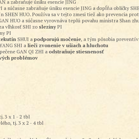
N a zabraňuje úniku esencie JING
I a súčasne zabraňuje úniku esencie JING a dopĺňa obličky SH
ín SHEN HUO. Používa sa v tejto zmesi tiež ako prevencia pr
 GAN HUO a súčasne vyrovnáva teplú povahu ministra Shan zh
dza vlhkosť SHI zo
sleziny
PI
ny PI
tekutín
SHUI a
podporujú močenie
, a tým pôsobia preventív
N YANG SHI a
lieči zvonenie v ušiach a hluchotu
i pečene GAN QI ZHI a
odstraňuje stiesnenosť
ových problémov
. 3 x 1 - 2 tbl
ho, tj. 3 x 2 - 4 tbl