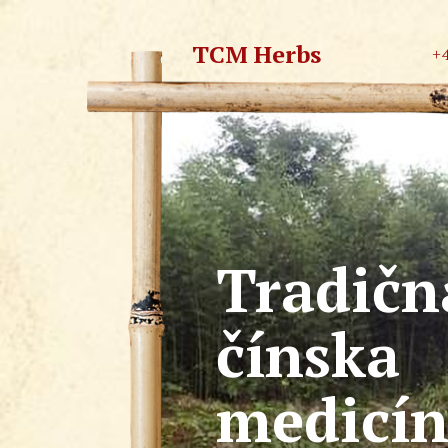
TCM Herbs
+
Tradičn
čínska
medicí