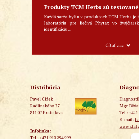
Produkty TCM Herbs sú testované
Každá šarža bylín v produktoch TCM Herbs je 
laboratóriu pre liečivá Phytax vo švajčiar
identifikáciu ...
Čítať viac
Distribúcia
Diagno
Pavel Čížek
Diagnost
Radlinského 27
Mgr. Bibi
811 07 Bratislava
Tel.: +421
E-mail:
t
www.zlaty
Infolinka:
Tel.: +421 910 294 999