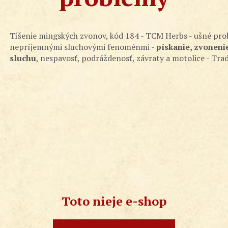
Tíšenie mingských zvonov, kód 184 - TCM Herbs - ušné prob
nepríjemnými sluchovými fenoménmi -
pískanie, zvoneni
sluchu
, nespavosť, podráždenosť, závraty a motolice - Tra
Toto nieje e-shop