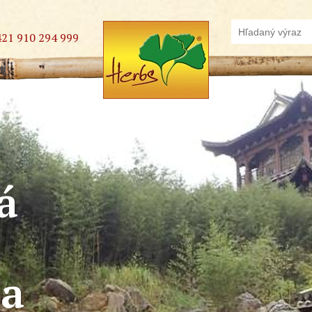
421 910 294 999
á
na