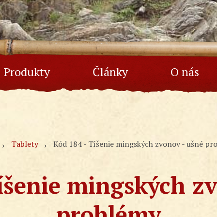
Produkty
Články
O nás
Tablety
Kód 184 - Tíšenie mingských zvonov - ušné pr
íšenie mingských z
problémy