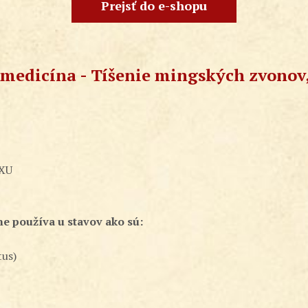
Prejsť do e-shopu
 medicína - Tíšenie mingských zvonov
 XU
íne používa u stavov ako sú:
tus)