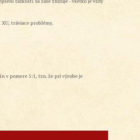
pšení ťažkostí sa zase znižuje - všetko je vždy
I XU, tráviace problémy.
 v pomere 5:1, tzn. že pri výrobe je