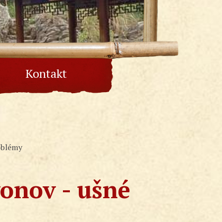
Kontakt
oblémy
vonov - ušné