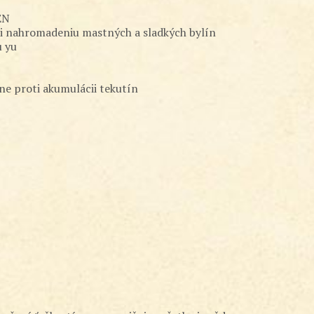
EN
oti nahromadeniu mastných a sladkých bylín
u yu
ne proti akumulácii tekutín