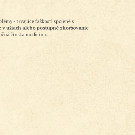
lémy - trvajúce ťažkosti spojené s
e v ušiach alebo postupné zhoršovanie
dičná čínska medicína.