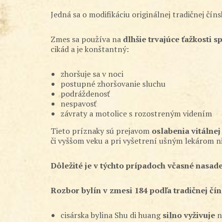
Jedná sa o modifikáciu originálnej tradičnej č
Zmes sa používa na
dlhšie trvajúce ťažkosti 
cikád a je konštantný:
zhoršuje sa v noci
postupné zhoršovanie sluchu
podráždenosť
nespavosť
závraty a motolice s rozostreným videním
Tieto príznaky sú prejavom
oslabenia vitálnej
či vyššom veku a pri vyšetrení ušným lekárom 
Dôležité je v týchto prípadoch včasné nasaden
Rozbor bylín v zmesi 184 podľa tradičnej čín
cisárska bylina Shu di huang
silno vyživuje
n