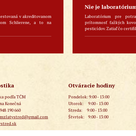
Nie je laboratóriu
testovaná v akreditovanom
Laboratórium pre potra
skom Schlierene, a to na
prítomnosť ťažkých kovov
pesticídov. Zatiaľ čo certifi
stika
Otváracie hodiny
ika podľa TČM
Pondelok:
9:00 - 13:00
ana Konečná
Utorok:
9:00 - 13:00
 948 190 660
Streda:
9:00 - 13:00
cmzlatystred@gmail.com
Štvrtok:
9:00 - 13:00
stred.sk