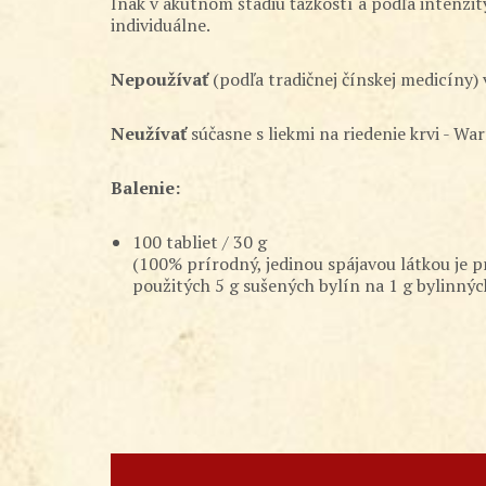
Inak v akútnom štádiu ťažkostí a podľa intenzity
individuálne.
Nepoužívať
(podľa tradičnej čínskej medicíny) 
Neužívať
súčasne s liekmi na riedenie krvi - War
Balenie:
100 tabliet / 30 g
(100% prírodný, jedinou spájavou látkou je p
použitých 5 g sušených bylín na 1 g bylinných