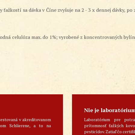
 ťažkostí sa dávka v Číne zvyšuje na 2 - 3 x dennej dávky, po z
rodná celulóza max. do 1%; vyrobené z koncentrovaných bylín v
Nie je laboratóriu
testovaná v akreditovanom
Laboratórium pre potra
skom Schlierene, a to na
prítomnosť ťažkých kovov
pesticídov. Zatiaľ čo certifi