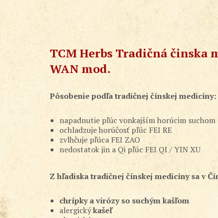
TCM Herbs Tradičná činska me
WAN mod.
Pôsobenie podľa tradičnej čínskej medicíny:
napadnutie pľúc vonkajším horúcim suchom
ochladzuje horúčosť pľúc FEI RE
zvlhčuje pľúca FEI ZAO
nedostatok jin a Qi pľúc FEI QI / YIN XU
Z hľadiska tradičnej čínskej medicíny sa v Č
chrípky a virózy so suchým kašľom
alergický
kašeľ