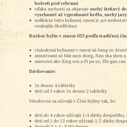
bolesti pod rebrami
vďaka suchosti sa objavuje
suchý štekavý dr
vyschnuté až vyprahnuté hrdlo, suchý jaz
indikácia tejto bylinnej zmesi je pri nedos
vonkajšiu škodlivinu)
Rozbor bylín v zmesi 033 podľa tradičnej čín
cisárskymi bylinami v zmesi sú Sang ye, ktoré
ministrami sú Mai men dong, Nan sha shen a H
asistenti ako Xing ren a Pi pa ye, Zhi gan c
Dávkovanie:
3x denne 4 tabletky
deti od 3 rokov 3x denne 2 tabletky
Všeobecne sa užívajú v Číne byliny tak, že:
deti do 4 rokov užívajú 1/4 dávky dospelého, tj
deti od 5 do 12 rokov užívajú 1/2 dávky dospelé
dospelí 3 x 4 - 8 tbl denne