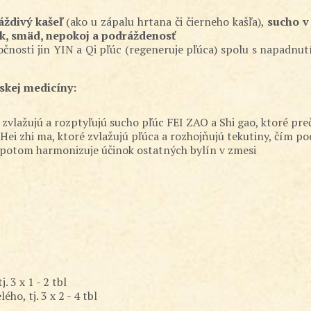
áždivý kašeľ
(ako u zápalu hrtana či čierneho kašľa),
sucho v
yk, smäd, nepokoj a podráždenosť
tatočnosti jin YIN a Qi pľúc (regeneruje pľúca) spolu s napad
skej medicíny:
 zvlažujú a rozptyľujú sucho pľúc FEI ZAO a Shi gao, ktoré pre
ei zhi ma, ktoré zvlažujú pľúca a rozhojňujú tekutiny, čím p
ao potom harmonizuje účinok ostatných bylín v zmesi
. 3 x 1 - 2 tbl
ho, tj. 3 x 2 - 4 tbl