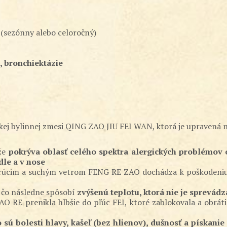
(sezónny alebo celoročný)
, bronchiektázie
ínskej bylinnej zmesi QING ZAO JIU FEI WAN, ktorá je upravená
ože
pokrýva oblasť celého spektra alergických problémov o
dle a v nose
úcim a suchým vetrom FENG RE ZAO dochádza k poškodeniu ako
 čo následne spôsobí
zvýšenú teplotu, ktorá nie je sprevád
O RE prenikla hlbšie do pľúc FEI, ktoré zablokovala a obráti
 sú bolesti hlavy, kašeľ (bez hlienov), dušnosť a pískanie 