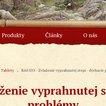
Produkty
Články
O nás
Tablety
Kód 033 - Zvlaženie vyprahnutej stepi - dýchacie
ženie vyprahnutej s
problémy