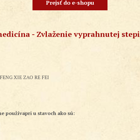
Prejsť do e-shopu
dicína - Zvlaženie vyprahnutej stepi
 FENG XIE ZAO RE FEI
íne používapri u stavoch ako sú: