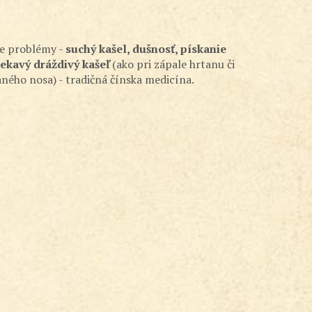
ie problémy -
suchý kašel, dušnosť, pískanie
tekavý dráždivý kašeľ
(ako pri zápale hrtanu či
aného nosa) - tradičná čínska medicína.