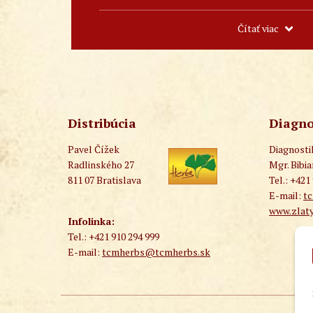
Čítať viac
Distribúcia
Diagno
Pavel Čížek
Diagnost
Radlinského 27
Mgr. Bibi
811 07 Bratislava
Tel.: +421
E-mail:
t
www.zlaty
Infolinka:
Tel.: +421 910 294 999
E-mail:
tcmherbs@tcmherbs.sk