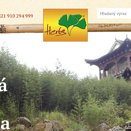
421 910 294 999
á
na