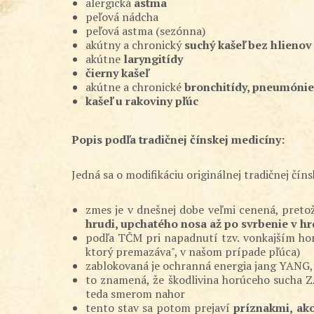
alergická
astma
peľová nádcha
peľová astma (sezónna)
akútny a chronický
suchý kašeľ bez hlienov
akútne
laryngitídy
čierny kašeľ
akútne a chronické
bronchitídy, pneumónie
kašeľ u rakoviny pľúc
Popis podľa tradičnej čínskej medicíny:
Jedná sa o modifikáciu originálnej tradičnej č
zmes je v dnešnej dobe veľmi cenená, pret
hrudi, upchatého nosa až po svrbenie v hr
podľa TČM pri napadnutí tzv. vonkajším hor
ktorý premazáva", v našom prípade pľúca)
zablokovaná je ochranná energia jang YANG,
to znamená, že škodlivina horúceho sucha ZA
teda smerom nahor
tento stav sa potom prejaví
príznakmi, ako