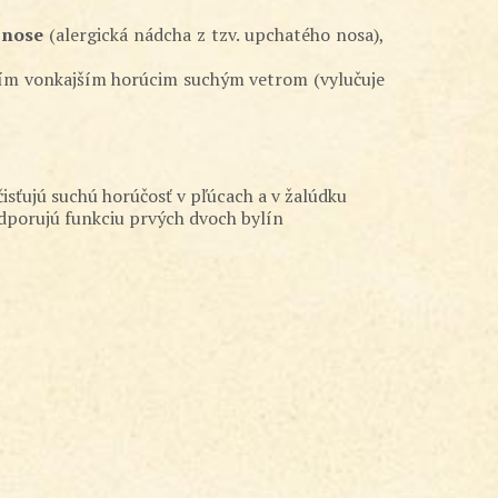
 nose
(alergická nádcha z tzv. upchatého nosa),
nutím vonkajším horúcim suchým vetrom (vylučuje
čisťujú suchú horúčosť v pľúcach a v žalúdku
odporujú funkciu prvých dvoch bylín