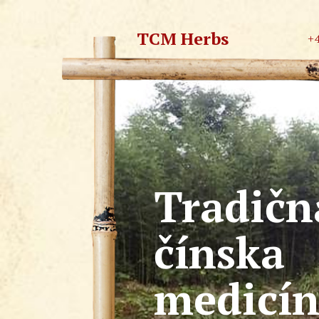
TCM Herbs
+
Tradičn
čínska
medicí