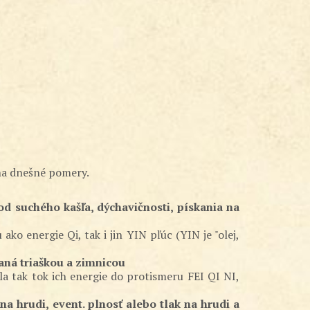
 na dnešné pomery.
d suchého kašľa, dýchavičnosti, pískania na
 energie Qi, tak i jin YIN pľúc (YIN je "olej,
zaná triaškou a zimnicou
la tak tok ich energie do protismeru FEI QI NI,
na hrudi, event. plnosť alebo tlak na hrudi a