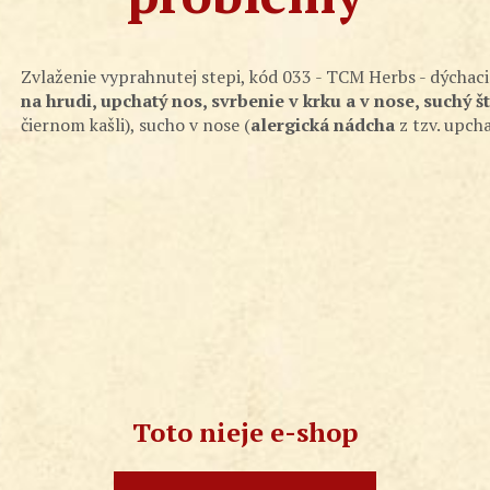
Zvlaženie vyprahnutej stepi, kód 033 - TCM Herbs - dýchac
na hrudi, upchatý nos, svrbenie v krku a v nose, suchý š
čiernom kašli), sucho v nose (
alergická nádcha
z tzv. upch
Toto nieje e-shop