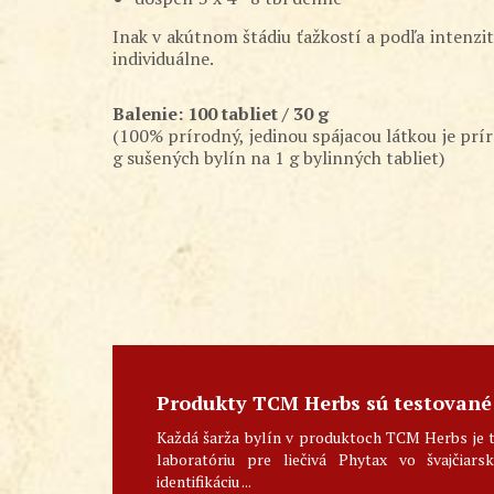
Inak v akútnom štádiu ťažkostí a podľa intenzity
individuálne.
Balenie: 100 tabliet / 30 g
(100% prírodný, jedinou spájacou látkou je prí
g sušených bylín na 1 g bylinných tabliet)
Produkty TCM Herbs sú testované
Každá šarža bylín v produktoch TCM Herbs je 
laboratóriu pre liečivá Phytax vo švajčiar
identifikáciu ...