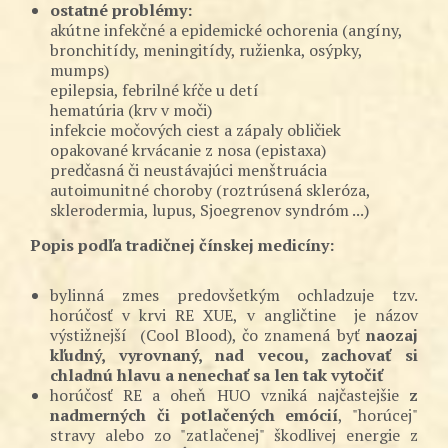
ostatné problémy:
akútne infekčné a epidemické ochorenia (angíny,
bronchitídy, meningitídy, ružienka, osýpky,
mumps)
epilepsia, febrilné kŕče u detí
hematúria (krv v moči)
infekcie močových ciest a zápaly obličiek
opakované krvácanie z nosa (epistaxa)
predčasná či neustávajúci menštruácia
autoimunitné choroby (roztrúsená skleróza,
sklerodermia, lupus, Sjoegrenov syndróm ...)
Popis podľa tradičnej čínskej medicíny:
bylinná zmes predovšetkým ochladzuje tzv.
horúčosť v krvi RE XUE, v angličtine je názov
výstižnejší (Cool Blood), čo znamená byť
naozaj
kľudný, vyrovnaný, nad vecou, zachovať si
chladnú hlavu a nenechať sa len tak vytočiť
horúčosť RE a oheň HUO vzniká najčastejšie
z
nadmerných či potlačených emócií
, "horúcej"
stravy alebo zo "zatlačenej" škodlivej energie z