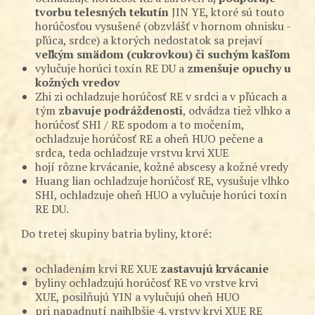
tvorbu telesných tekutín
JIN YE, ktoré sú touto
horúčosťou vysušené (obzvlášť v hornom ohnisku -
pľúca, srdce) a ktorých nedostatok sa prejaví
veľkým smädom (cukrovkou) či suchým kašľom
vylučuje horúci toxín RE DU a
zmenšuje opuchy u
kožných vredov
Zhi zi ochladzuje horúčosť RE v srdci a v pľúcach a
tým
zbavuje podráždenosti
, odvádza tiež vlhko a
horúčosť SHI / RE spodom a to močením,
ochladzuje horúčosť RE a oheň HUO pečene a
srdca, teda ochladzuje vrstvu krvi XUE
hojí rôzne krvácanie, kožné abscesy a kožné vredy
Huang lian ochladzuje horúčosť RE, vysušuje vlhko
SHI, ochladzuje oheň HUO a vylučuje horúci toxín
RE DU.
Do tretej skupiny batria byliny, ktoré:
ochladením krvi RE XUE
zastavujú krvácanie
byliny ochladzujú horúčosť RE vo vrstve krvi
XUE, posilňujú YIN a vylučujú oheň HUO
pri napadnutí najhlbšie 4. vrstvy krvi XUE RE