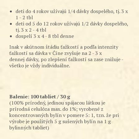
deti do 4 rokov užívajú 1/4 dávky dospelého, tj. 3 x
1 - 2 tbl
deti od 5 do 12 rokov užívajú 1/2 dávky dospelého,
tj. 3 x 2 - 4 tbl
dospelí 3 x 4 - 8 tbl denne
Inak v akútnom štádiu ťažkostí a podľa intenzity
ťažkostí sa dávka v Číne zvyšuje na 2 - 3 x
dennej dávky, po zlepšení ťažkostí sa zase znižuje -
všetko je vždy individuálne.
Balenie: 100 tabliet / 30 g
(100% prírodný, jedinou spájacou látkou je
prírodná celulóza max. do 1%; vyrobené z
koncentrovaných bylín v pomere 5: 1, tzn. že pri
výrobe je použitých 5 g sušených bylín na 1 g
bylinných tabliet)