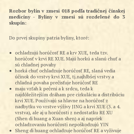
Rozbor bylín v zmesi 018 podľa tradičnej čínskej
medicíny - Byliny v zmesi sú rozdelené do 3
skupín:
Do prvej skupiny patria byliny, ktoré:
ochladzujú horúčosť RE a krv XUE, teda tzv.
horúčosť v krvi RE XUE. Majú horkú a slanú chuť a
sú chladnej povahy
horká chuť ochladzuje horúčosť RE, slaná vedia
účinok do vrstvy krvi XUE, tj.najhlbšej vrstvy a
chladná povaha prečisťuje horúčosť RE
maju vzťah k pečeni a k srdcu, teda k
najdôležitejším dráham pre cirkuláciu a distribúciu
krvi XUE. Používajú sa hlavne na horúčosť z
nadbytku vo vrstve výživy JING a krvi XUE (3. a 4.
vrstva), ale aj u horúčosti z nedostatku RE XU
(Shen di huang a Xuan shen) a aj napriek
ochladzovaniu horúčosti nepoškodzujú YIN
Sheng di huang ochladzuje horúčosť RE a vyživuje