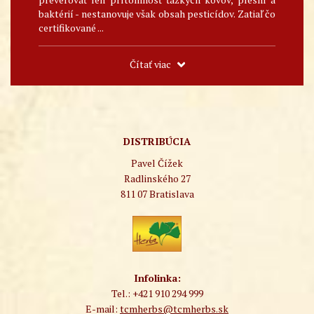
baktérií - nestanovuje však obsah pesticídov. Zatiaľ čo
certifikované ...
Čítať viac
DISTRIBÚCIA
Pavel Čížek
Radlinského 27
811 07 Bratislava
Infolinka:
Tel.: +421 910 294 999
E-mail:
tcmherbs@tcmherbs.sk