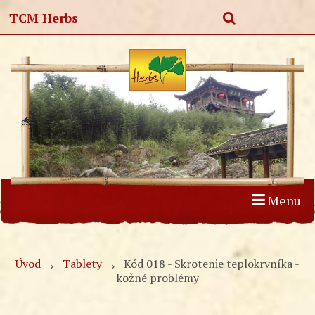
TCM Herbs
Menu
Úvod
Produkty
Články
O nás
Kontakt
Úvod
Tablety
Kód 018 - Skrotenie teplokrvníka -
kožné problémy