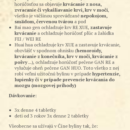
horúčosťou sa objavuje
krvácanie z nosa,
zvracanie či vykašliavanie krvi, krv v moči
,
všetko je väčšinou sprevádzané
nepokojom,
smädom, červenou tvárou
a pod
Bai mao gen ochladzuje krv RE XUE,
zastavuje
krvácanie
a ochladzuje horúčosť pľúc a žalúdka
FEI / WEI RE
Huai hua ochladzuje krv XUE a zastavuje krvácanie,
obzvlášť v spodnom ohnisku (
hemoroidy,
krvácanie z konečníka, krv v moči, krvácanie z
pošvy
...), ochladzuje horúčosť pečene GAN RE a
vylučuje oheň pečene GAN HUO. Toto všetko z nej
robí veľmi užitočnú bylinu v prípade
hypertenzie,
lupienky či v prípade prevencie krvácania do
mozgu (mozgovej príhody)
Dávkovanie:
3x denne 4 tabletky
deti od 3 rokov 3x denne 2 tabletky
Všeobecne sa užívajú v Číne byliny tak, že: