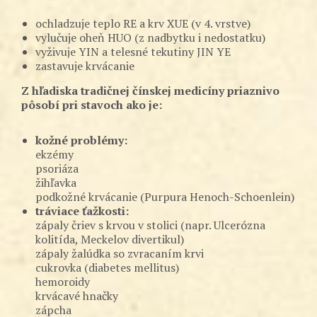
ochladzuje teplo RE a krv XUE (v 4. vrstve)
vylučuje oheň HUO (z nadbytku i nedostatku)
vyživuje YIN a telesné tekutiny JIN YE
zastavuje krvácanie
Z hľadiska tradičnej čínskej medicíny priaznivo
pôsobí pri stavoch ako je:
kožné problémy:
ekzémy
psoriáza
žihľavka
podkožné krvácanie (Purpura Henoch-Schoenlein)
tráviace ťažkosti:
zápaly čriev s krvou v stolici (napr. Ulcerózna
kolitída, Meckelov divertikul)
zápaly žalúdka so zvracaním krvi
cukrovka (diabetes mellitus)
hemoroidy
krvácavé hnačky
zápcha