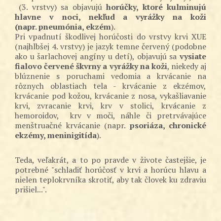
(3. vrstvy) sa objavujú
horúčky, ktoré kulminujú
hlavne v noci, nekľud a vyrážky na koži
(napr. pneumónia, ekzém
).
Pri vpadnutí škodlivej horúčosti do vrstvy krvi XUE
(najhlbšej 4. vrstvy) je jazyk temne červený (podobne
ako u šarlachovej angíny u detí), objavujú sa
vysiate
fialovo červené škvrny a vyrážky na koži
, niekedy aj
blúznenie s poruchami vedomia a krvácanie na
rôznych oblastiach tela - krvácanie z ekzémov,
krvácanie pod kožou, krvácanie z nosa, vykašliavanie
krvi, zvracanie krvi, krv v stolici, krvácanie z
hemoroidov, krv v moči, náhle či pretrvávajúce
menštruačné krvácanie (napr.
psoriáza, chronické
ekzémy, meninigitída
).
Teda, veľakrát, a to po pravde v živote častejšie, je
potrebné "schladiť horúčosť v krvi a horúcu hlavu a
nielen teplokrvníka skrotiť, aby tak človek ku zdraviu
prišiel...".