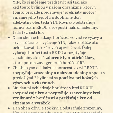
YIN, čo si môžeme predstavit asi tak, ako
keď touto bylinou v našom organizme, ktorý v
tomto prípade predstavuje "prehriaty motor",
znížime jeho teplotu a doplníme doň
adekvátny olej, teda YIN. Rovnako odstraňuje
horúci toxín RE DU a rozpustí nahromadeniny,
teda tzv. č
istí krv
Xuan shen ochladzuje horúčosť vo vrstve výživy a
krvi a súčasne aj vyživuje YIN, takže dokáže ako
ochladzovať, tak zároveň aj zvlhčovať. Ďalej
vylučuje horúci toxín RE DU a rozptyľuje
zauzleniny ako sú
zdurené lymfatické žľazy
,
ktore potom zasa generujú horúčosť RE
Chi shao yao ochladzuje horúčosť v krvi RE XUE a
rozptyľuje zrazeniny a nahromadeniny
a spolu s
predošlými 2 bylinami sa
používa pri kožných
výsevoch a ekzémoch
Mu dan pi ochladzuje horúčosť v krvi RE XUE,
rozprudzuje krv a rozptyľuje zrazeniny v krvi,
vzniknuté z horúčosti a prečisťuje krv od
ekzémov a vyrážok
Dan Shen oživuje tok krvi a odstraňuje zrazeniny,
čím podporuje tvorbu novej krvi XUE a nezraňuje