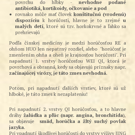
povrchu do hĺbky -
nevhodne podané
antibiotiká, kortikoidy, očkovanie a pod
rovnako môže mať človek
konštitučnú (vrodenú)
dispozíciu
k horúčosti, hlavne je to zrejmé
u
malých detí
, ktoré sú tzv. horkokrvné a ľahko sa
prehrievajú
Podľa čínskej medicíny je medzi horúčosťou RE a
ohňom HUO len nepatrný rozdiel, alebo "horúčosť je
zmenšením ohňa a oheň je krajnosťou horúčosti". Pri
napadnutí 1. vrstvy horúčosťou WEI QI, ktorá je
povrchová a obranná, kedy sa objavujú príznaky napr.
začínajúcej virózy, je táto zmes nevhodná
.
Potom, pri napadnutí ďalších vrstiev, ktoré sú už
hlboké, je táto zmes k nezaplateniu!
Pri napadnutí 2. vrstvy QI horúčosťou, a to hlavne
dráhy
žalúdka a pľúc (napr. angína, bronchitída
),
sa objavuje
smäd, horúčka a žltý suchý povlak
jazyka
.
Pri vpadnutí škodlivej horúčosti do vrstvy výživy JING