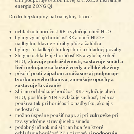
energiu ZONG QI
Do druhej skupiny patria byliny, ktoré:
ochladzujú horúčosť RE a vylučujú oheň HUO
byliny vylučujú horúčosť RE a oheň HUO z
nadbytku, hlavne z dráhy pľúc a žalúdka
byliny sú sladkej či horkej chuti a chladnej povahy
Shi gao ochladzuje horúčosť RE a vylučuje oheň
HUO,
zbavuje podráždenosti, zastavuje smäd a
lieči nehojace sa kožné vredy a vlhké ekzémy
pôsobí
proti zápalom a súčasne aj podporuje
tvorbu nového tkaniva, zmenšuje opuchy a
zastavuje krvácanie
Zhi mu ochladzuje horúčosť RE a vylučuje oheň
HUO, posilňuje YIN a zvlažuje suchosť, teda sa
používa tak pri horúčosti z nadbytku, ako aj z
nedostatku
možno úspešne použiť napr. aj pri
cukrovke
pri
tzv. syndróme stravujúceho smädu
podobný účinok má aj Tian hua fen ktoré
ochladzuje horúčosť RE a zároveň aj
podporuje