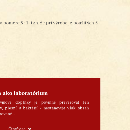
pomere 5: 1, tzn. že pri výrobe je použitých 5
m ako laboratórium
vinové doplnky je povinné preverovať len
, plesní a baktérií - nestanovuje však obsah
kované ...
Čítať viac