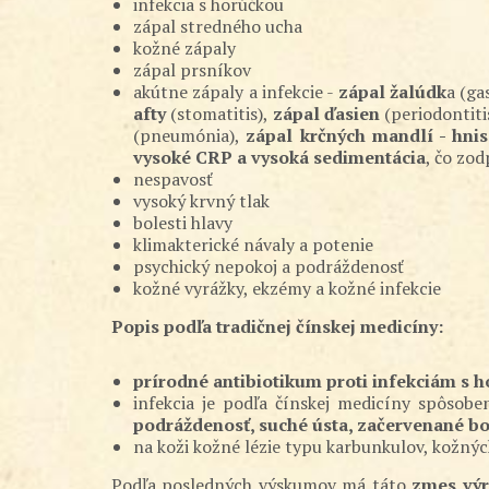
infekcia s horúčkou
zápal stredného ucha
kožné zápaly
zápal prsníkov
akútne zápaly a infekcie -
zápal žalúdk
a (ga
afty
(stomatitis),
zápal ďasien
(periodontiti
(pneumónia),
zápal krčných mandlí - hni
vysoké CRP a vysoká sedimentácia
, čo zo
nespavosť
vysoký krvný tlak
bolesti hlavy
klimakterické návaly a potenie
psychický nepokoj a podráždenosť
kožné vyrážky, ekzémy a kožné infekcie
Popis podľa tradičnej čínskej medicíny:
prírodné antibiotikum proti infekciám s 
infekcia je podľa čínskej medicíny spôso
podráždenosť, suché ústa, začervenané bo
na koži kožné lézie typu karbunkulov, kožnýc
Podľa posledných výskumov má táto
zmes výr