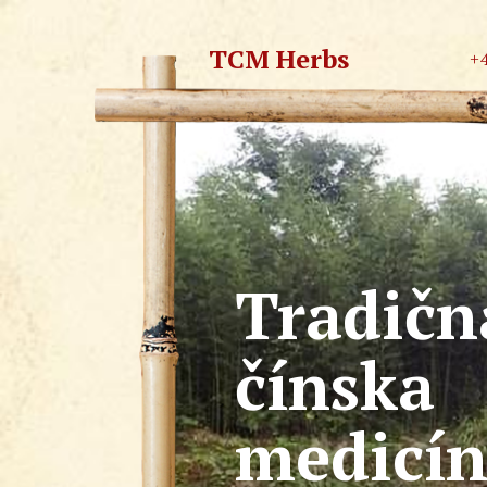
TCM Herbs
+
Tradičn
čínska
medicí