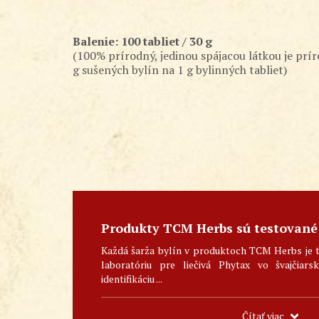
Balenie: 100 tabliet / 30 g
(100% prírodný, jedinou spájacou látkou je prír
g sušených bylín na 1 g bylinných tabliet)
Produkty TCM Herbs sú testované
Každá šarža bylín v produktoch TCM Herbs je 
laboratóriu pre liečivá Phytax vo švajčiar
identifikáciu ...
Čítať viac