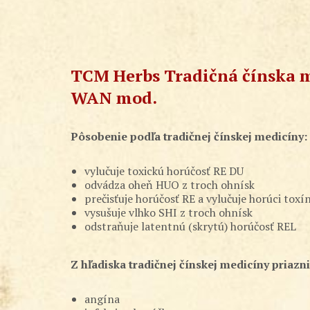
TCM Herbs Tradičná čínska m
WAN mod.
Pôsobenie podľa tradičnej čínskej medicíny:
vylučuje toxickú horúčosť RE DU
odvádza oheň HUO z troch ohnísk
prečisťuje horúčosť RE a vylučuje horúci toxí
vysušuje vlhko SHI z troch ohnísk
odstraňuje latentnú (skrytú) horúčosť REL
Z hľadiska tradičnej čínskej medicíny priazni
angína