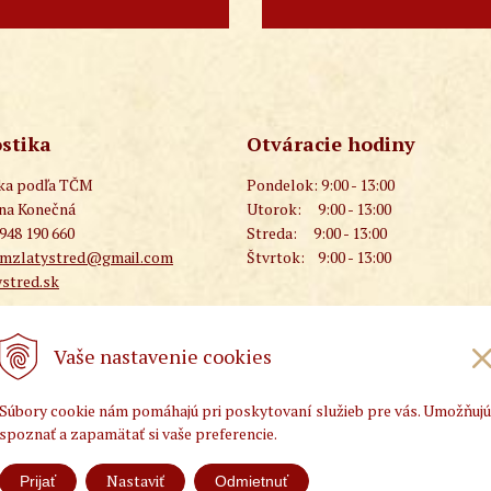
stika
Otváracie hodiny
ika podľa TČM
Pondelok:
9:00 - 13:00
ana Konečná
Utorok:
9:00 - 13:00
 948 190 660
Streda:
9:00 - 13:00
cmzlatystred@gmail.com
Štvrtok:
9:00 - 13:00
stred.sk
Vaše nastavenie cookies
Súbory cookie nám pomáhajú pri poskytovaní služieb pre vás. Umožňujú
spoznať a zapamätať si vaše preferencie.
ých popisov na tejto stránke je MUDr. Petr Hoffmann
www.pat
Nastaviť
Prijať
Odmietnuť