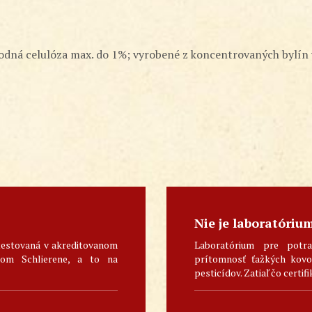
odná celulóza max. do 1%; vyrobené z koncentrovaných bylín v 
Nie je laboratóriu
testovaná v akreditovanom
Laboratórium pre potra
skom Schlierene, a to na
prítomnosť ťažkých kovov
pesticídov. Zatiaľ čo certifi