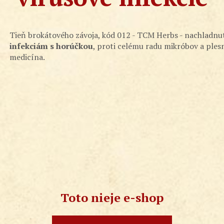
Tieň brokátového závoja, kód 012 - TCM Herbs - nachladnuti
infekciám s horúčkou
, proti celému radu mikróbov a plesn
medicína.
Toto nieje e-shop