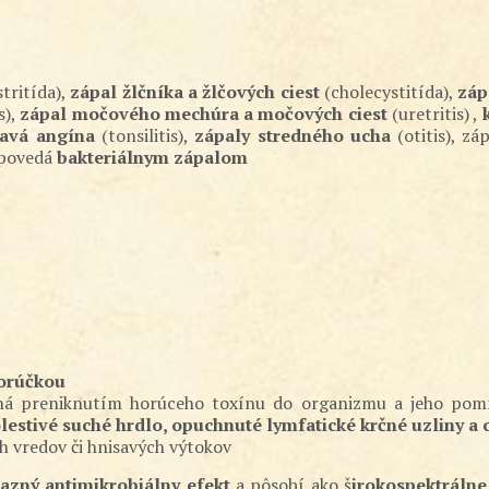
stritída),
zápal žlčníka a žlčových ciest
(cholecystitída),
záp
s),
zápal močového mechúra a močových ciest
(uretritis) ,
k
savá angína
(tonsilitis),
zápaly stredného ucha
(otitis), zá
dpovedá
bakteriálnym zápalom
horúčkou
bená preniknutím horúceho toxínu do organizmu a jeho po
lestivé suché hrdlo, opuchnuté lymfatické krčné uzliny a
h vredov či hnisavých výtokov
azný antimikrobiálny efekt
a pôsobí ako š
irokospektrálne