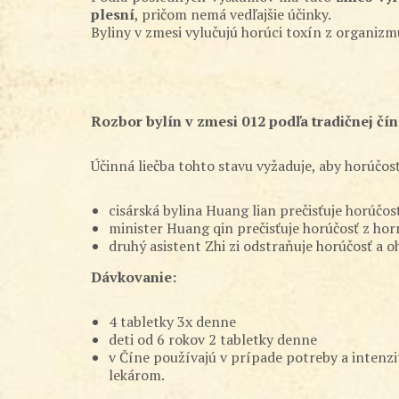
plesní
, pričom nemá vedľajšie účinky.
Byliny v zmesi vylučujú horúci toxín z organizm
Rozbor bylín v zmesi 012 podľa tradičnej čín
Účinná liečba tohto stavu vyžaduje, aby horúčos
cisárská bylina Huang lian prečisťuje horúčo
minister Huang qin prečisťuje horúčosť z hor
druhý asistent Zhi zi odstraňuje horúčosť a
Dávkovanie:
4 tabletky 3x denne
deti od 6 rokov 2 tabletky denne
v Číne používajú v prípade potreby a intenzi
lekárom.