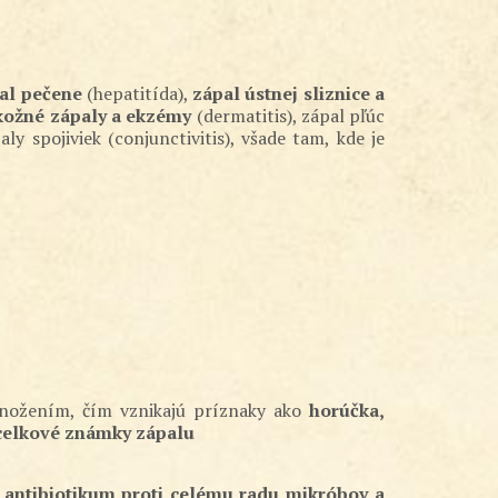
al pečene
(hepatitída),
zápal ústnej sliznice a
ožné zápaly a ekzémy
(dermatitis), zápal pľúc
paly spojiviek (conjunctivitis), všade tam, kde je
množením, čím vznikajú príznaky ako
horúčka,
 celkové známky zápalu
 antibiotikum proti celému radu mikróbov a