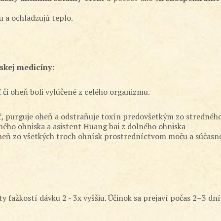
u a ochladzujú teplo.
skej medicíny:
ť či oheň boli vylúčené z celého organizmu.
sť, purguje oheň a odstraňuje toxín predovšetkým zo strednéh
ného ohniska a asistent Huang bai z dolného ohniska
 oheň zo všetkých troch ohnísk prostredníctvom moču a súčasn
ty ťažkostí dávku 2 - 3x vyššiu. Účinok sa prejaví počas 2–3 d