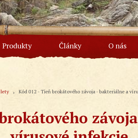
Produkty
Články
O nás
lety
Kód 012 - Tieň brokátového závoja - bakteriálne a vír
 brokátového závoja 
vírusové infekcie