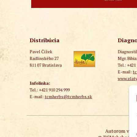
Distribúcia
Diagno
Pavel Čížek
Diagnost
Radlinského 27
Mgr. Bibi
811 07 Bratislava
Tel.: +421
E-mail:
t
www.zlaty
Infolinka:
Tel.: +421 910 294 999
E-mail:
tcmherbs@tcmherbs.sk
Autorom všetk