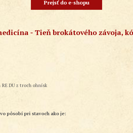
Prejsť do e-shopu
edicína - Tieň brokátového závoja, k
n RE DU z troch ohnísk
vo pôsobí pri stavoch ako je: