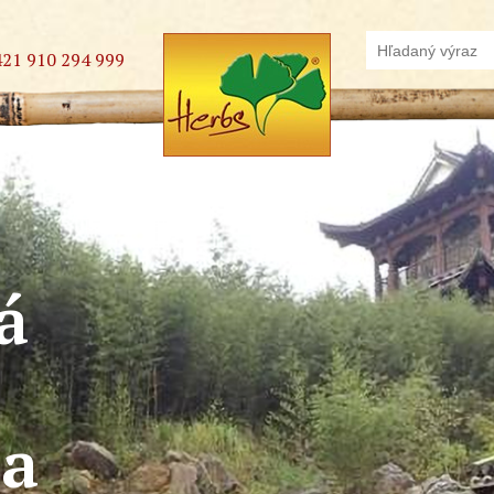
421 910 294 999
á
na