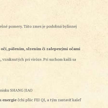
nešné pomery. Táto zmes je podobná bylinnej
očí, pálením, slzením či zalepenými očami
,
vzniknutých pri viróze. Pri suchom kašli sa
 ohnisku SHANG JIAO
h energie
čchi pľúc FEI QI, a tým zastaviť kašeľ