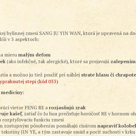
ínskej bylinnej zmesi SANG JU YIN WAN, ktorá je upravená na d
líši v 3 aspektoch:
 na mieru
malým deťom
iek
(ako infekčné, tak alergické), ktoré sa prejavujú
zalepením 
tia a možno ju tiež použiť pri náhlej
strate hlasu či chrapote
yprahnutej stepi (kód 033)
j medicíny:
horúci vietor FENG RE a
rozjasňujú zrak
uje kašeľ
, zatiaľ čo Ju hua prečisťuje horúčosť RE v hornom
jú rozptyľovaciu funkciu zmesi
vojím zostupným pôsobením pomáhajú cisárom
napraviť kolobe
 tekutiny JIN YE, a tým zastavuje smäd a pocit suchosti v krku