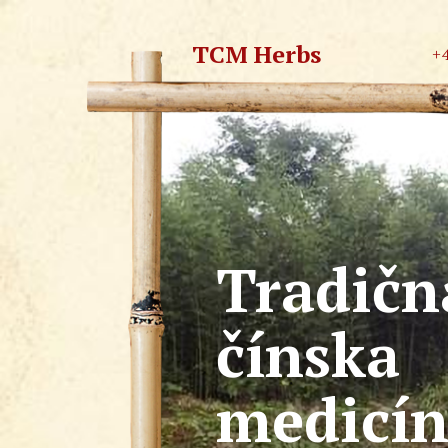
TCM Herbs
+
Tradičn
čínska
medicí