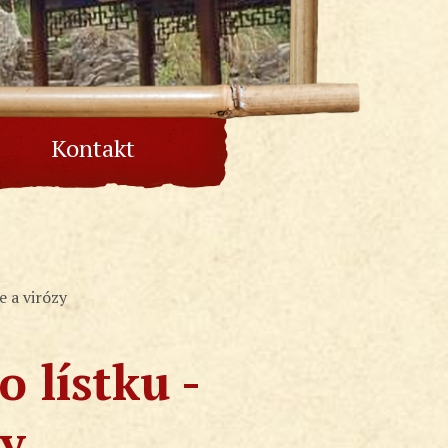
Kontakt
e a virózy
 lístku -
zy