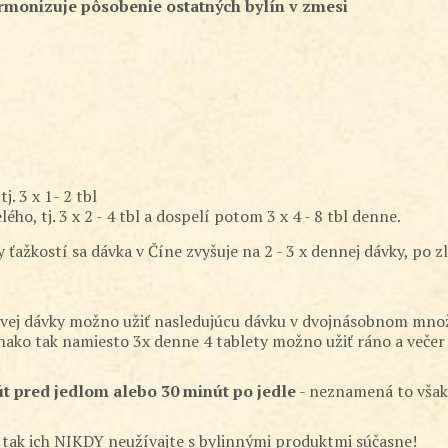
rmonizuje pôsobenie ostatných bylín v zmesi
. 3 x 1- 2 tbl
ho, tj. 3 x 2 - 4 tbl a dospelí potom 3 x 4 - 8 tbl denne.
ťažkostí sa dávka v Číne zvyšuje na 2 - 3 x dennej dávky, po zl
ivej dávky možno užiť nasledujúcu dávku v dvojnásobnom množ
vnako tak namiesto 3x denne 4 tablety možno užiť ráno a večer 2
út pred jedlom alebo 30 minút po jedle
- neznamená to však,
, tak ich NIKDY neužívajte s bylinnými produktmi súčasne!