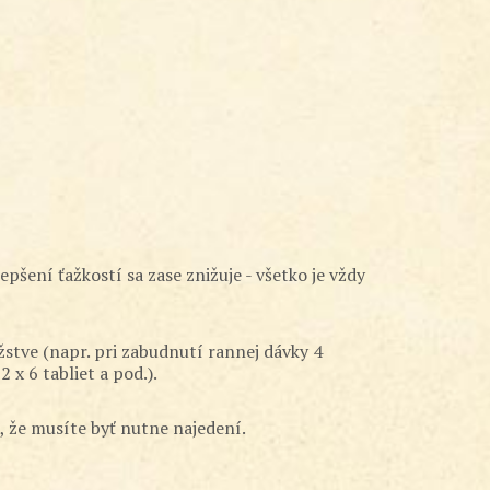
epšení ťažkostí sa zase znižuje - všetko je vždy
stve (napr. pri zabudnutí rannej dávky 4
 x 6 tabliet a pod.).
 že musíte byť nutne najedení.