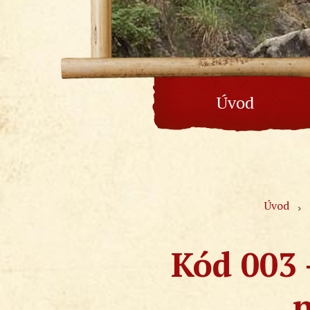
Úvod
Úvod
Kód 003 
n