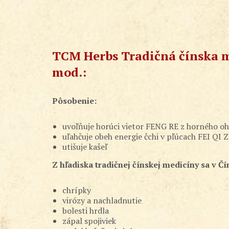
TCM Herbs Tradičná čínska m
mod.:
Pôsobenie:
uvoľňuje horúci vietor FENG RE z horného 
uľahčuje obeh energie čchi v pľúcach FEI QI 
utišuje kašeľ
Z hľadiska tradičnej čínskej medicíny sa v Čí
chrípky
virózy a nachladnutie
bolesti hrdla
zápal spojiviek