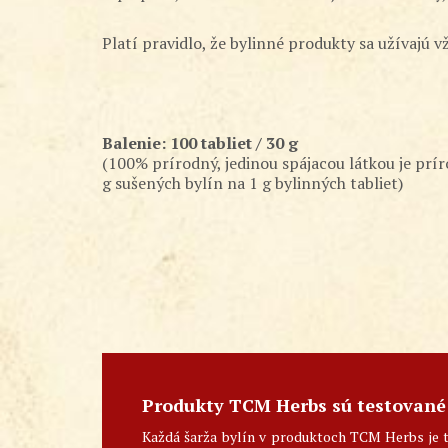
Platí pravidlo, že bylinné produkty sa užívajú v
Balenie: 100 tabliet / 30 g
(100% prírodný, jedinou spájacou látkou je prír
g sušených bylín na 1 g bylinných tabliet)
Produkty TCM Herbs sú testované
Každá šarža bylín v produktoch TCM Herbs je 