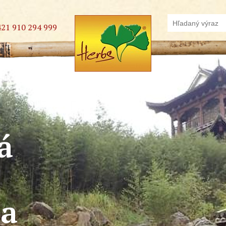
421 910 294 999
á
na