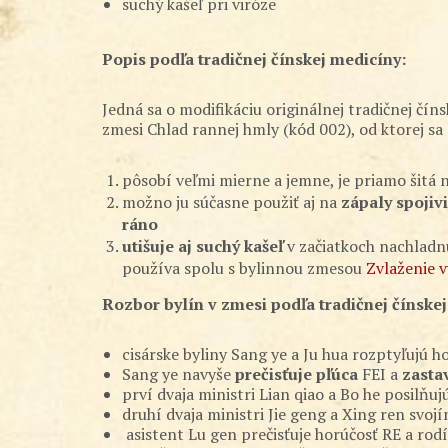
suchý kašeľ pri viróze
Popis podľa tradičnej čínskej medicíny:
Jedná sa o modifikáciu originálnej tradičnej č
zmesi Chlad rannej hmly (kód 002), od ktorej sa 
pôsobí veľmi mierne a jemne, je priamo šitá
možno ju súčasne použiť aj na
zápaly spojiv
ráno
utišuje aj suchý kašeľ
v začiatkoch nachladnu
používa spolu s bylinnou zmesou
Zvlaženie v
Rozbor bylín v zmesi podľa tradičnej čínske
cisárske byliny Sang ye a Ju hua rozptyľujú 
Sang ye navyše
prečisťuje pľúca
FEI a
zastav
prví dvaja ministri Lian qiao a Bo he posilňu
druhí dvaja ministri Jie geng a Xing ren s
asistent Lu gen prečisťuje horúčosť RE a rodí