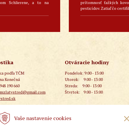
skom Schlierene, a to na
prítomnosť ťažkých kovov
pesticídov. Zatiaľ čo certifi
stika
Otváracie hodiny
ika podľa TČM
Pondelok:
9:00 - 13:00
ana Konečná
Utorok:
9:00 - 13:00
 948 190 660
Streda:
9:00 - 13:00
cmzlatystred@gmail.com
Štvrtok:
9:00 - 13:00
stred.sk
Vaše nastavenie cookies