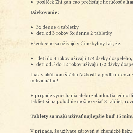
poslíček Zhi gan cao prečisťuje horúčosť a
ha
Dávkovanie:
3x denne 4 tabletky
deti od 3 rokov 3x denne 2 tabletky
Všeobecne sa užívajú v Číne byliny tak, že:
deti do 4 rokov užívajú 1/4 dávky dospelého, tj
deti od 5 do 12 rokov užívajú 1/2 dávky dospelé
Inak v akútnom štádiu ťažkostí a podľa intenzity 
individuálne!
V prípade vynechania alebo zabudnutia jednotl
tabliet si na poludnie možno vziať 8 tabliet, ro
Tablety sa majú užívať najlepšie buď 15 min
V prípade, že užívate zároveň aj chemické lieky