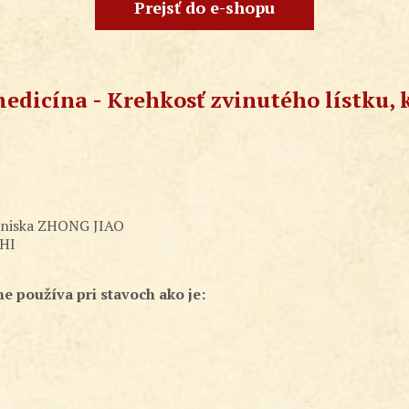
Prejsť do e-shopu
edicína - Krehkosť zvinutého lístku,
ohniska ZHONG JIAO
ZHI
ne používa pri stavoch ako je: