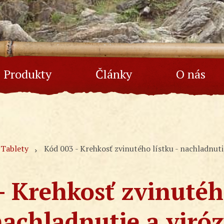
Produkty
Články
O nás
Tablety
Kód 003 - Krehkosť zvinutého lístku - nachladnuti
- Krehkosť zvinutého
achladnutie a viró