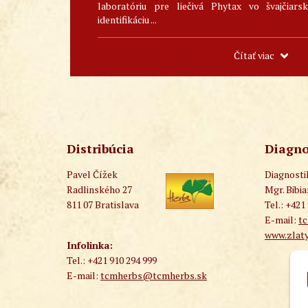
laboratóriu pre liečivá Phytax vo švajčiar
identifikáciu ...
Čítať viac
Distribúcia
Diagno
Pavel Čížek
Diagnost
Radlinského 27
Mgr. Bibi
811 07 Bratislava
Tel.: +421
E-mail:
t
www.zlaty
Infolinka:
Tel.: +421 910 294 999
E-mail:
tcmherbs@tcmherbs.sk