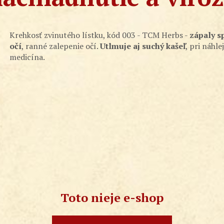
Krehkosť zvinutého lístku, kód 003 - TCM Herbs -
zápaly s
očí
, ranné zalepenie očí.
Utlmuje aj suchý kašeľ
, pri náhle
medicína.
Toto nieje e-shop