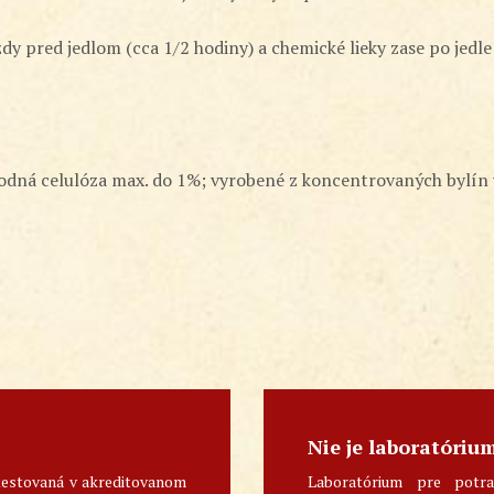
ždy pred jedlom (cca 1/2 hodiny) a chemické lieky zase po jedle
odná celulóza max. do 1%; vyrobené z koncentrovaných bylín v 
Nie je laboratóriu
testovaná v akreditovanom
Laboratórium pre potra